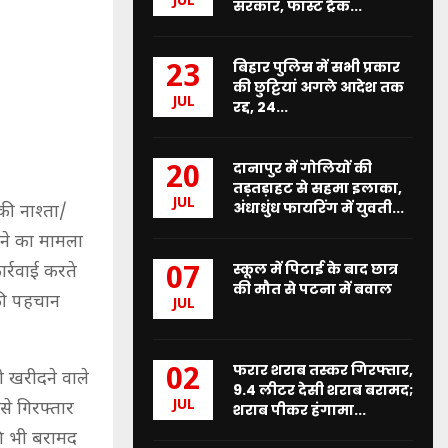
JUL
सरकार, फास्ट ट्रैक...
बिहार पुलिस में सभी प्रकार
23
की छुट्टियां अगले आदेश तक
JUL
रद्द, 24...
दानापुर में गोलियों की
20
तड़तड़ाहट से सहमा इलाका,
JUL
अंधाधुंध फायरिंग में युवती...
 की नाश्ता/
लेने का मामला
स्कूल में पिटाई के बाद छात्र
ार्रवाई करते
07
की मौत से पटना में बवाल
 की पहचान
JUL
फरार शराब तस्कर गिरफ्तार,
02
ो खरीदने वाले
9.4 लीटर देसी शराब बरामद;
JUL
से गिरफ्तार
शराब पीकर हंगामा...
शि भी बरामद