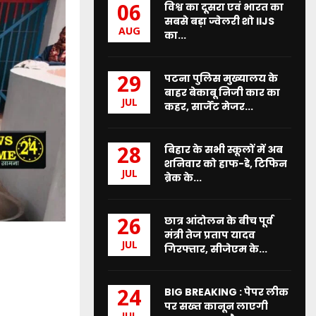
विश्व का दूसरा एवं भारत का
06
सबसे बड़ा ज्वेलरी शो IIJS
AUG
का...
पटना पुलिस मुख्यालय के
29
बाहर बेकाबू निजी कार का
JUL
कहर, सार्जेंट मेजर...
बिहार के सभी स्कूलों में अब
28
शनिवार को हाफ-डे, टिफिन
JUL
ब्रेक के...
छात्र आंदोलन के बीच पूर्व
26
मंत्री तेज प्रताप यादव
JUL
गिरफ्तार, सीजेएम के...
BIG BREAKING : पेपर लीक
24
पर सख्त कानून लाएगी