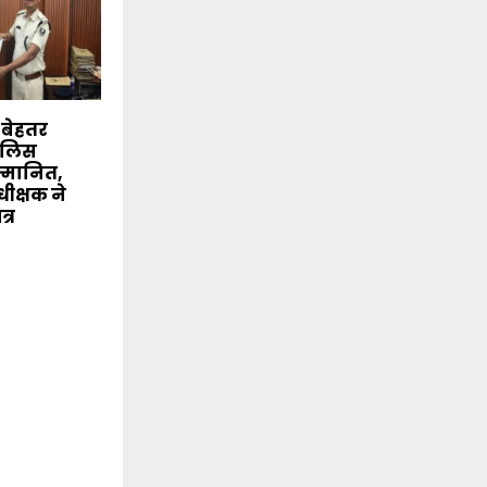
े बेहतर
पुलिस
्मानित,
ीक्षक ने
त्र