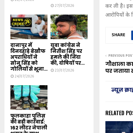
कर ली है। इस
27/07/2026
आरोपियों के व
SHARE
दानापुर में
युवा कांग्रेस ने
दिनदहाड़े बेखौफ
नितीश सिंह पर
अपराधियों ने
हमले की निंदा
PREVIOUS POS
सोनू सिंह को
की, दोषियों पर...
गौशाला का 
गोलियों से भूना...
पर जताया सं
23/07/2026
24/07/2026
न्यूज़ क्
RELATED PO
फुलकाहा पुलिस
की बड़ी कार्रवाई:
162 लीटर नेपाली