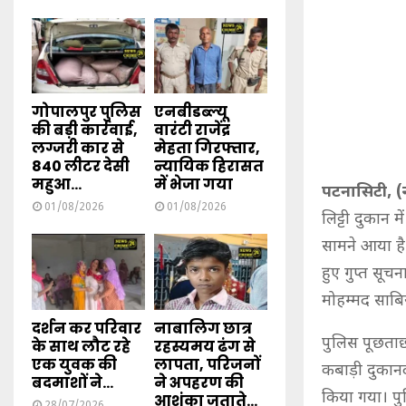
गोपालपुर पुलिस
एनबीडब्ल्यू
की बड़ी कार्रवाई,
वारंटी राजेंद्र
लग्जरी कार से
मेहता गिरफ्तार,
840 लीटर देसी
न्यायिक हिरासत
महुआ...
में भेजा गया
पटनासिटी, (न्
01/08/2026
01/08/2026
लिट्टी दुकान म
सामने आया है।
हुए गुप्त सूच
मोहम्मद साबिर
दर्शन कर परिवार
नाबालिग छात्र
पुलिस पूछताछ 
के साथ लौट रहे
रहस्यमय ढंग से
एक युवक की
लापता, परिजनों
कबाड़ी दुकानद
बदमाशों ने...
ने अपहरण की
किया गया। पु
आशंका जताते...
28/07/2026