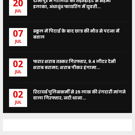
दानापुर में गोलियों की तड़तड़ाहट से सहमा
20
इलाका, अंधाधुंध फायरिंग में युवती...
JUL
स्कूल में पिटाई के बाद छात्र की मौत से पटना में
07
बवाल
JUL
फरार शराब तस्कर गिरफ्तार, 9.4 लीटर देसी
02
शराब बरामद; शराब पीकर हंगामा...
JUL
रिटायर्ड पुलिसकर्मी से 25 लाख की रंगदारी मांगने
02
वाला गिरफ्तार, नदी थाना...
JUL