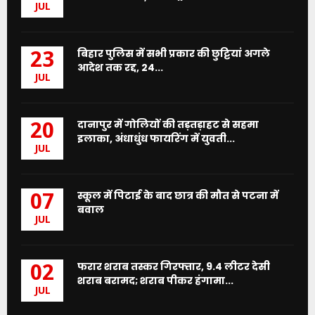
JUL
बिहार पुलिस में सभी प्रकार की छुट्टियां अगले
23
आदेश तक रद्द, 24...
JUL
दानापुर में गोलियों की तड़तड़ाहट से सहमा
20
इलाका, अंधाधुंध फायरिंग में युवती...
JUL
स्कूल में पिटाई के बाद छात्र की मौत से पटना में
07
बवाल
JUL
फरार शराब तस्कर गिरफ्तार, 9.4 लीटर देसी
02
शराब बरामद; शराब पीकर हंगामा...
JUL