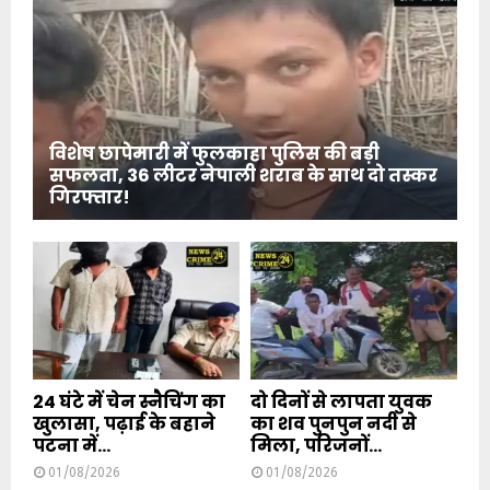
विशेष छापेमारी में फुलकाहा पुलिस की बड़ी
सफलता, 36 लीटर नेपाली शराब के साथ दो तस्कर
गिरफ्तार!
24 घंटे में चेन स्नैचिंग का
दो दिनों से लापता युवक
खुलासा, पढ़ाई के बहाने
का शव पुनपुन नदी से
पटना में...
मिला, परिजनों...
01/08/2026
01/08/2026