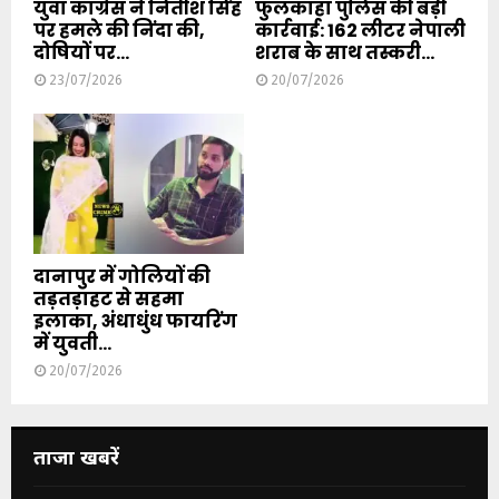
युवा कांग्रेस ने नितीश सिंह
फुलकाहा पुलिस की बड़ी
पर हमले की निंदा की,
कार्रवाई: 162 लीटर नेपाली
दोषियों पर...
शराब के साथ तस्करी...
23/07/2026
20/07/2026
दानापुर में गोलियों की
तड़तड़ाहट से सहमा
इलाका, अंधाधुंध फायरिंग
में युवती...
20/07/2026
ताजा खबरें