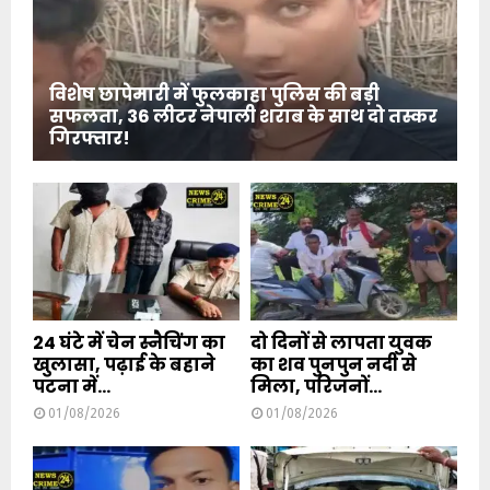
विशेष छापेमारी में फुलकाहा पुलिस की बड़ी
सफलता, 36 लीटर नेपाली शराब के साथ दो तस्कर
गिरफ्तार!
24 घंटे में चेन स्नैचिंग का
दो दिनों से लापता युवक
खुलासा, पढ़ाई के बहाने
का शव पुनपुन नदी से
पटना में...
मिला, परिजनों...
01/08/2026
01/08/2026