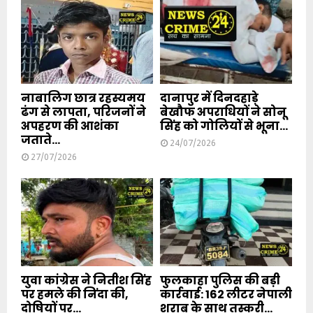
नाबालिग छात्र रहस्यमय
दानापुर में दिनदहाड़े
ढंग से लापता, परिजनों ने
बेखौफ अपराधियों ने सोनू
अपहरण की आशंका
सिंह को गोलियों से भूना...
जताते...
24/07/2026
27/07/2026
युवा कांग्रेस ने नितीश सिंह
फुलकाहा पुलिस की बड़ी
पर हमले की निंदा की,
कार्रवाई: 162 लीटर नेपाली
दोषियों पर...
शराब के साथ तस्करी...