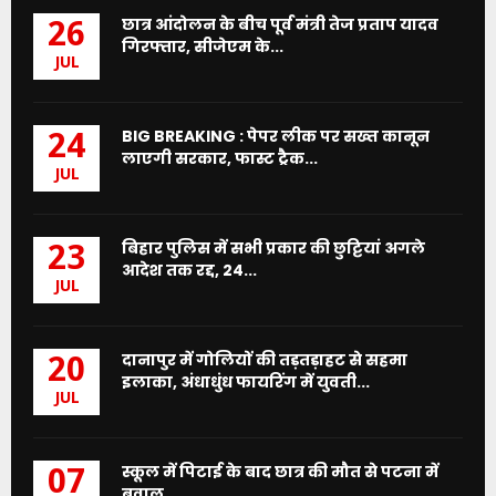
छात्र आंदोलन के बीच पूर्व मंत्री तेज प्रताप यादव
26
गिरफ्तार, सीजेएम के...
JUL
BIG BREAKING : पेपर लीक पर सख्त कानून
24
लाएगी सरकार, फास्ट ट्रैक...
JUL
बिहार पुलिस में सभी प्रकार की छुट्टियां अगले
23
आदेश तक रद्द, 24...
JUL
दानापुर में गोलियों की तड़तड़ाहट से सहमा
20
इलाका, अंधाधुंध फायरिंग में युवती...
JUL
स्कूल में पिटाई के बाद छात्र की मौत से पटना में
07
बवाल