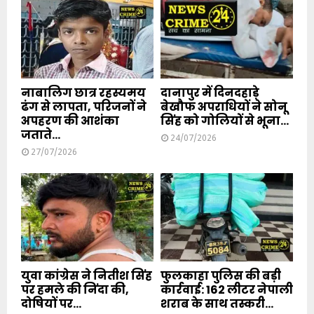
नाबालिग छात्र रहस्यमय
दानापुर में दिनदहाड़े
ढंग से लापता, परिजनों ने
बेखौफ अपराधियों ने सोनू
अपहरण की आशंका
सिंह को गोलियों से भूना...
जताते...
24/07/2026
27/07/2026
युवा कांग्रेस ने नितीश सिंह
फुलकाहा पुलिस की बड़ी
पर हमले की निंदा की,
कार्रवाई: 162 लीटर नेपाली
दोषियों पर...
शराब के साथ तस्करी...