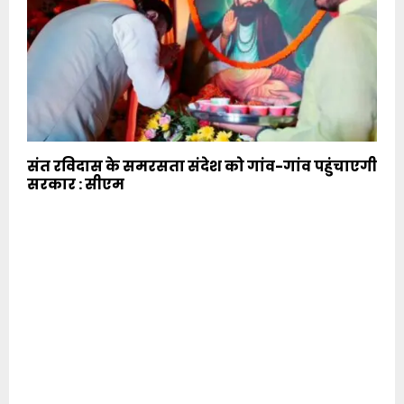
संत रविदास के समरसता संदेश को गांव-गांव पहुंचाएगी
सरकार : सीएम