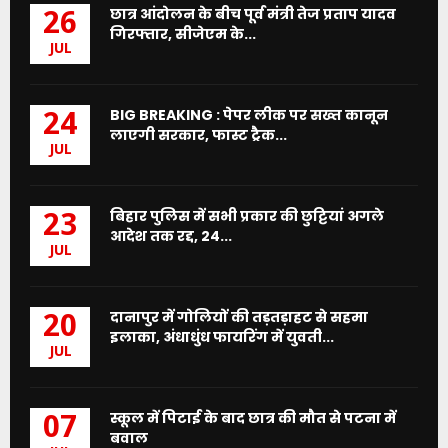
छात्र आंदोलन के बीच पूर्व मंत्री तेज प्रताप यादव
26
गिरफ्तार, सीजेएम के...
JUL
BIG BREAKING : पेपर लीक पर सख्त कानून
24
लाएगी सरकार, फास्ट ट्रैक...
JUL
बिहार पुलिस में सभी प्रकार की छुट्टियां अगले
23
आदेश तक रद्द, 24...
JUL
दानापुर में गोलियों की तड़तड़ाहट से सहमा
20
इलाका, अंधाधुंध फायरिंग में युवती...
JUL
स्कूल में पिटाई के बाद छात्र की मौत से पटना में
07
बवाल