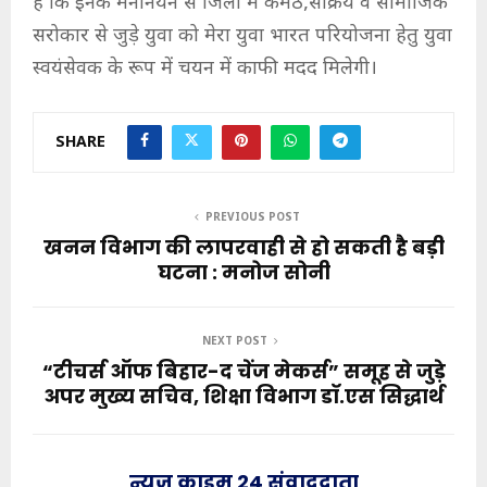
है कि इनके मनोनयन से जिला में कर्मठ,सक्रिय व सामाजिक
सरोकार से जुड़े युवा को मेरा युवा भारत परियोजना हेतु युवा
स्वयंसेवक के रूप में चयन में काफी मदद मिलेगी।
SHARE
PREVIOUS POST
खनन विभाग की लापरवाही से हो सकती है बड़ी
घटना : मनोज सोनी
NEXT POST
“टीचर्स ऑफ बिहार-द चेंज मेकर्स” समूह से जुड़े
अपर मुख्य सचिव, शिक्षा विभाग डाॅ.एस सिद्धार्थ
न्यूज़ क्राइम 24 संवाददाता