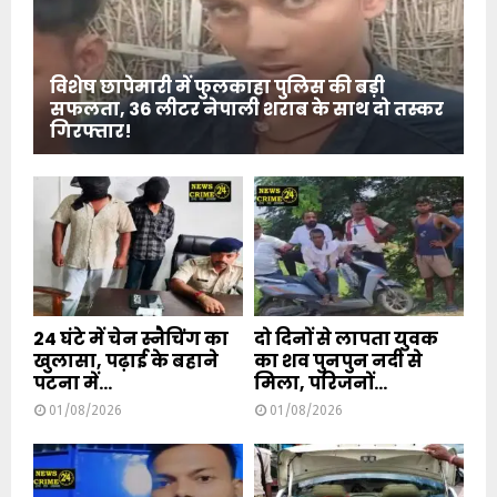
विशेष छापेमारी में फुलकाहा पुलिस की बड़ी
सफलता, 36 लीटर नेपाली शराब के साथ दो तस्कर
गिरफ्तार!
24 घंटे में चेन स्नैचिंग का
दो दिनों से लापता युवक
खुलासा, पढ़ाई के बहाने
का शव पुनपुन नदी से
पटना में...
मिला, परिजनों...
01/08/2026
01/08/2026