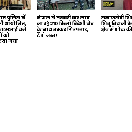
त पुलिस में
नेपाल से तस्करी कर लाए
समाजसेवी शिव
मनी आयोजित,
जा रहे 210 किलो विदेशी सेब
शिबू बिराजी क
े एएसआई बने
के साथ तस्कर गिरफ्तार,
क्षेत्र में शोक 
ों को
टेंपो जब्त!
िया गया