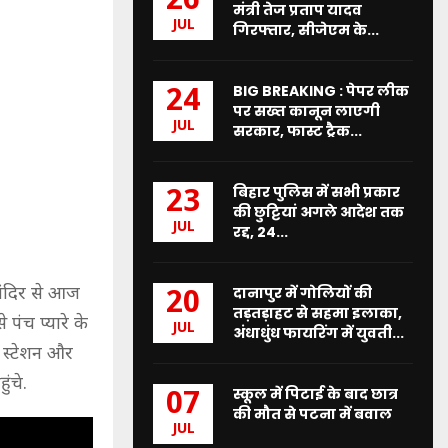
26
मंत्री तेज प्रताप यादव
JUL
गिरफ्तार, सीजेएम के...
BIG BREAKING : पेपर लीक
24
पर सख्त कानून लाएगी
JUL
सरकार, फास्ट ट्रैक...
बिहार पुलिस में सभी प्रकार
23
की छुट्टियां अगले आदेश तक
JUL
रद्द, 24...
िमंदिर से आज
दानापुर में गोलियों की
20
तड़तड़ाहट से सहमा इलाका,
पंच प्यारे के
JUL
अंधाधुंध फायरिंग में युवती...
ब स्टेशन और
ंचे.
स्कूल में पिटाई के बाद छात्र
07
की मौत से पटना में बवाल
JUL