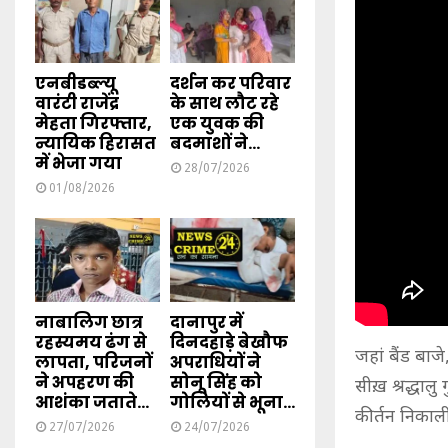
एनबीडब्ल्यू
दर्शन कर परिवार
वारंटी राजेंद्र
के साथ लौट रहे
मेहता गिरफ्तार,
एक युवक की
न्यायिक हिरासत
बदमाशों ने...
में भेजा गया
28/07/2026
01/08/2026
नाबालिग छात्र
दानापुर में
रहस्यमय ढंग से
दिनदहाड़े बेखौफ
जहां बैंड बाजे
लापता, परिजनों
अपराधियों ने
ने अपहरण की
सोनू सिंह को
सीख़ श्रद्धालु
आशंका जताते...
गोलियों से भूना...
कीर्तन निकाल
27/07/2026
24/07/2026