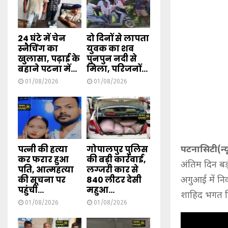
24 घंटे में चेन
दो दिनों से लापता
स्नैचिंग का
युवक का शव
खुलासा, पढ़ाई के
पुनपुन नदी से
बहाने पटना में...
मिला, परिजनों...
01/08/2026
01/08/2026
पत्नी की हत्या
गोपालपुर पुलिस
पटनासिटी(न्यू
कर फरार हुआ
की बड़ी कार्रवाई,
अंतिम दिन बड़ी
पति, आत्महत्या
लग्जरी कार से
की सूचना पर
840 लीटर देसी
अगुआई में नि
पहुंची...
महुआ...
शाहिद भगत सिं
01/08/2026
01/08/2026