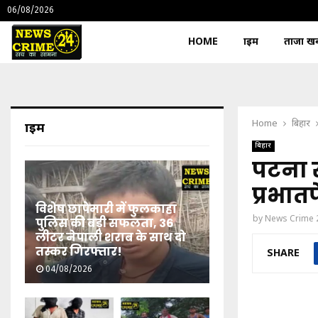
06/08/2026
HOME
क्राइम
ताजा खबर
Home
बिहार
क्राइम
बिहार
पटना स
प्रभात
विशेष छापेमारी में फुलकाहा
by
News Crime 
पुलिस की बड़ी सफलता, 36
लीटर नेपाली शराब के साथ दो
तस्कर गिरफ्तार!
SHARE
04/08/2026