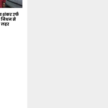
 शंकर उर्फ
े निधन से
की लहर