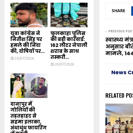
SHARE
PREVIOUS POS
युवा कांग्रेस ने
फुलकाहा पुलिस
स्वास्थ्य मं
नितीश सिंह पर
की बड़ी कार्रवाई:
हमले की निंदा
162 लीटर नेपाली
अनुसार बीते
की, दोषियों पर...
शराब के साथ
मामले, 14
तस्करी...
23/07/2026
20/07/2026
News C
RELATED PO
दानापुर में
गोलियों की
तड़तड़ाहट से
सहमा इलाका,
अंधाधुंध फायरिंग