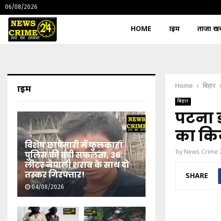
06/08/2026
HOME
क्राइम
ताजा खबर
Home
बिहार
क्राइम
बिहार
पटना ड
का कि
विशेष छापेमारी में फुलकाहा
by
News Crime 
पुलिस की बड़ी सफलता, 36
लीटर नेपाली शराब के साथ दो
तस्कर गिरफ्तार!
SHARE
04/08/2026