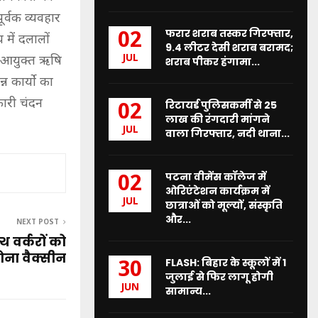
्वक व्यवहार
फरार शराब तस्कर गिरफ्तार,
02
में दलालों
9.4 लीटर देसी शराब बरामद;
JUL
स आयुक्त ऋषि
शराब पीकर हंगामा...
न कार्यो का
कारी चंदन
रिटायर्ड पुलिसकर्मी से 25
02
लाख की रंगदारी मांगने
JUL
वाला गिरफ्तार, नदी थाना...
पटना वीमेंस कॉलेज में
02
ओरिएंटेशन कार्यक्रम में
JUL
छात्राओं को मूल्यों, संस्कृति
और...
NEXT POST
 वर्करों को
ना वैक्सीन
FLASH: बिहार के स्कूलों में 1
30
जुलाई से फिर लागू होगी
JUN
सामान्य...