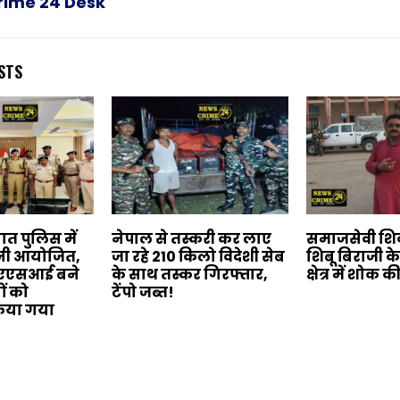
rime 24 Desk
STS
त पुलिस में
नेपाल से तस्करी कर लाए
समाजसेवी शिव
मनी आयोजित,
जा रहे 210 किलो विदेशी सेब
शिबू बिराजी क
े एएसआई बने
के साथ तस्कर गिरफ्तार,
क्षेत्र में शोक 
ों को
टेंपो जब्त!
िया गया