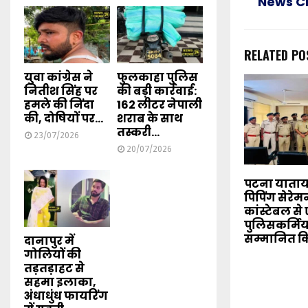
News C
RELATED PO
युवा कांग्रेस ने
फुलकाहा पुलिस
नितीश सिंह पर
की बड़ी कार्रवाई:
हमले की निंदा
162 लीटर नेपाली
की, दोषियों पर...
शराब के साथ
तस्करी...
23/07/2026
20/07/2026
पटना याताया
पिपिंग सेरे
कांस्टेबल स
पुलिसकर्मिय
सम्मानित क
दानापुर में
गोलियों की
तड़तड़ाहट से
सहमा इलाका,
अंधाधुंध फायरिंग