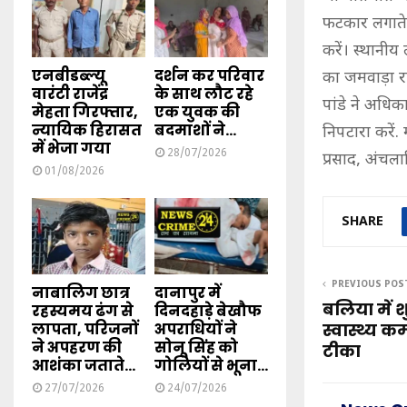
फटकार लगाते
करें। स्थानीय
एनबीडब्ल्यू
दर्शन कर परिवार
का जमवाड़ा र
वारंटी राजेंद्र
के साथ लौट रहे
पांडे ने अधिक
मेहता गिरफ्तार,
एक युवक की
न्यायिक हिरासत
बदमाशों ने...
निपटारा करें.
में भेजा गया
28/07/2026
प्रसाद, अंचल
01/08/2026
SHARE
PREVIOUS POS
नाबालिग छात्र
दानापुर में
बलिया में श
रहस्यमय ढंग से
दिनदहाड़े बेखौफ
लापता, परिजनों
अपराधियों ने
स्वास्थ्य 
ने अपहरण की
सोनू सिंह को
टीका
आशंका जताते...
गोलियों से भूना...
27/07/2026
24/07/2026