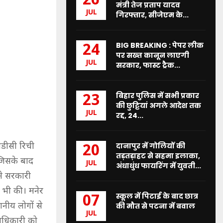
26
मंत्री तेज प्रताप यादव
JUL
गिरफ्तार, सीजेएम के...
BIG BREAKING : पेपर लीक
24
पर सख्त कानून लाएगी
JUL
सरकार, फास्ट ट्रैक...
बिहार पुलिस में सभी प्रकार
23
की छुट्टियां अगले आदेश तक
JUL
रद्द, 24...
डीसी रिची
दानापुर में गोलियों की
20
तड़तड़ाहट से सहमा इलाका,
 जिसके बाद
JUL
अंधाधुंध फायरिंग में युवती...
ने सरकारी
 भी की। मनेर
स्कूल में पिटाई के बाद छात्र
07
नीय लोगों से
की मौत से पटना में बवाल
JUL
दाधिकारी को