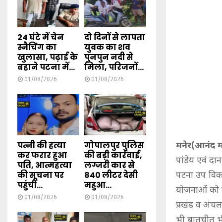
24 घंटे में चेन
दो दिनों से लापता
स्नैचिंग का
युवक का शव
खुलासा, पढ़ाई के
पुनपुन नदी से
बहाने पटना में...
मिला, परिजनों...
01/08/2026
01/08/2026
पत्नी की हत्या
गोपालपुर पुलिस
मनेर(आनंद म
कर फरार हुआ
की बड़ी कार्रवाई,
पांडेय एवं दा
पति, आत्महत्या
लग्जरी कार से
की सूचना पर
840 लीटर देसी
पटना उप विका
पहुंची...
महुआ...
योजनाओं को ल
01/08/2026
01/08/2026
प्रखंड व अंच
भी बातचीत भी