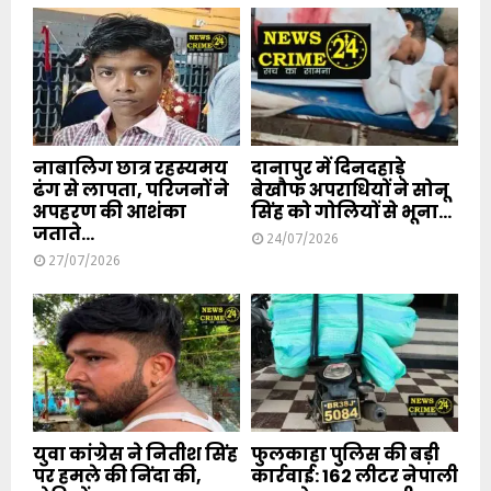
नाबालिग छात्र रहस्यमय
दानापुर में दिनदहाड़े
ढंग से लापता, परिजनों ने
बेखौफ अपराधियों ने सोनू
अपहरण की आशंका
सिंह को गोलियों से भूना...
जताते...
24/07/2026
27/07/2026
युवा कांग्रेस ने नितीश सिंह
फुलकाहा पुलिस की बड़ी
पर हमले की निंदा की,
कार्रवाई: 162 लीटर नेपाली