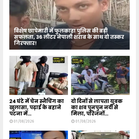
विशेष छापेमारी में फुलकाहा पुलिस की बड़ी
सफलता, 36 लीटर नेपाली शराब के साथ दो तस्कर
गिरफ्तार!
24 घंटे में चेन स्नैचिंग का
दो दिनों से लापता युवक
खुलासा, पढ़ाई के बहाने
का शव पुनपुन नदी से
पटना में...
मिला, परिजनों...
01/08/2026
01/08/2026