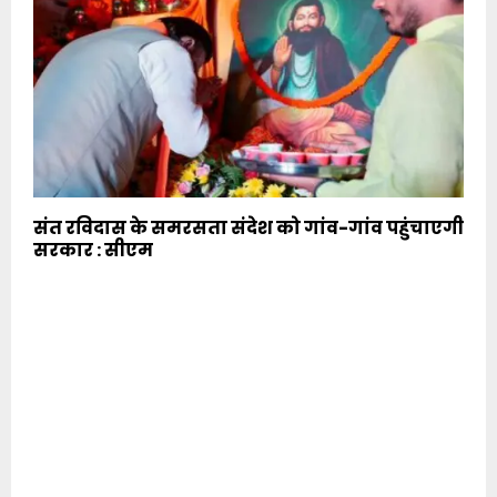
संत रविदास के समरसता संदेश को गांव-गांव पहुंचाएगी
सरकार : सीएम