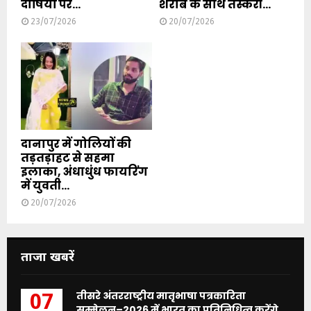
दोषियों पर...
शराब के साथ तस्करी...
23/07/2026
20/07/2026
दानापुर में गोलियों की
तड़तड़ाहट से सहमा
इलाका, अंधाधुंध फायरिंग
में युवती...
20/07/2026
ताजा खबरें
तीसरे अंतरराष्ट्रीय मातृभाषा पत्रकारिता
07
सम्मेलन–2026 में भारत का प्रतिनिधित्व करेंगे