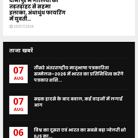
दानापुर में गोलियों की
तड़तड़ाहट से सहमा
इलाका, अंधाधुंध फायरिंग
में युवती...
20/07/2026
ताजा खबरें
तीसरे अंतरराष्ट्रीय मातृभाषा पत्रकारिता
07
सम्मेलन–2026 में भारत का प्रतिनिधित्व करेंगे
AUG
पत्रकार शशि...
सड़क हादसे के बाद बवाल, कई वाहनों में लगाई
07
आग
AUG
विश्व का दूसरा एवं भारत का सबसे बड़ा ज्वेलरी शो
06
IIJS का...