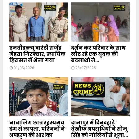
एनबीडब्ल्यू वारंटी राजेंद्र
दर्शन कर परिवार के साथ
मेहता गिरफ्तार, न्यायिक
लौट रहे एक युवक की
हिरासत में भेजा गया
बदमाशों ने...
01/08/2026
28/07/2026
नाबालिग छात्र रहस्यमय
दानापुर में दिनदहाड़े
ढंग से लापता, परिजनों ने
बेखौफ अपराधियों ने सोनू
अपहरण की आशंका
सिंह को गोलियों से भूना...