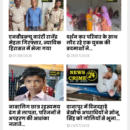
एनबीडब्ल्यू वारंटी राजेंद्र
दर्शन कर परिवार के साथ
मेहता गिरफ्तार, न्यायिक
लौट रहे एक युवक की
हिरासत में भेजा गया
बदमाशों ने...
01/08/2026
28/07/2026
नाबालिग छात्र रहस्यमय
दानापुर में दिनदहाड़े
ढंग से लापता, परिजनों ने
बेखौफ अपराधियों ने सोनू
अपहरण की आशंका
सिंह को गोलियों से भूना...
जताते...
24/07/2026