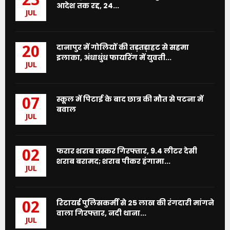
23
आदेश तक रद्द, 24...
JUL
दानापुर में गोलियों की तड़तड़ाहट से सहमा
20
इलाका, अंधाधुंध फायरिंग में युवती...
JUL
स्कूल में पिटाई के बाद छात्र की मौत से पटना में
07
बवाल
JUL
फरार शराब तस्कर गिरफ्तार, 9.4 लीटर देसी
02
शराब बरामद; शराब पीकर हंगामा...
JUL
रिटायर्ड पुलिसकर्मी से 25 लाख की रंगदारी मांगने
02
वाला गिरफ्तार, नदी थाना...
JUL