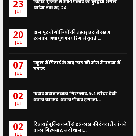
बिहार पुलिस में सभी प्रकार की छुट्टियां अगले
23
आदेश तक रद्द, 24...
JUL
दानापुर में गोलियों की तड़तड़ाहट से सहमा
20
इलाका, अंधाधुंध फायरिंग में युवती...
JUL
स्कूल में पिटाई के बाद छात्र की मौत से पटना में
07
बवाल
JUL
फरार शराब तस्कर गिरफ्तार, 9.4 लीटर देसी
02
शराब बरामद; शराब पीकर हंगामा...
JUL
रिटायर्ड पुलिसकर्मी से 25 लाख की रंगदारी मांगने
02
वाला गिरफ्तार, नदी थाना...
JUL