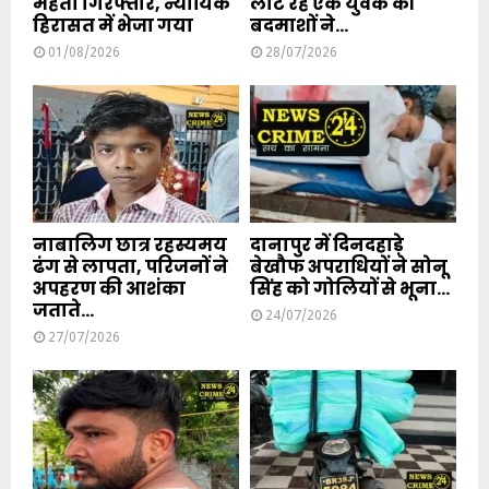
मेहता गिरफ्तार, न्यायिक
लौट रहे एक युवक की
हिरासत में भेजा गया
बदमाशों ने...
01/08/2026
28/07/2026
नाबालिग छात्र रहस्यमय
दानापुर में दिनदहाड़े
ढंग से लापता, परिजनों ने
बेखौफ अपराधियों ने सोनू
अपहरण की आशंका
सिंह को गोलियों से भूना...
जताते...
24/07/2026
27/07/2026