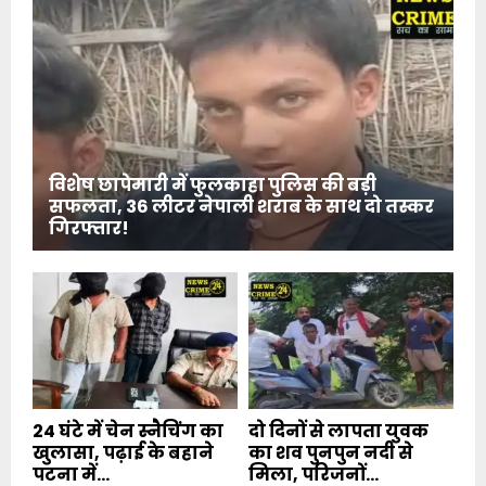
विशेष छापेमारी में फुलकाहा पुलिस की बड़ी
सफलता, 36 लीटर नेपाली शराब के साथ दो तस्कर
गिरफ्तार!
24 घंटे में चेन स्नैचिंग का
दो दिनों से लापता युवक
खुलासा, पढ़ाई के बहाने
का शव पुनपुन नदी से
पटना में...
मिला, परिजनों...