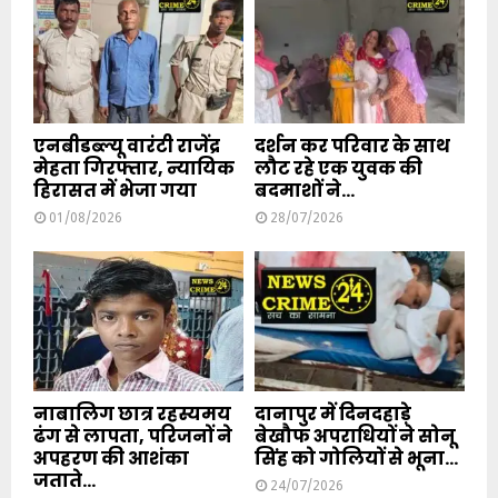
एनबीडब्ल्यू वारंटी राजेंद्र
दर्शन कर परिवार के साथ
मेहता गिरफ्तार, न्यायिक
लौट रहे एक युवक की
हिरासत में भेजा गया
बदमाशों ने...
01/08/2026
28/07/2026
नाबालिग छात्र रहस्यमय
दानापुर में दिनदहाड़े
ढंग से लापता, परिजनों ने
बेखौफ अपराधियों ने सोनू
अपहरण की आशंका
सिंह को गोलियों से भूना...
जताते...
24/07/2026