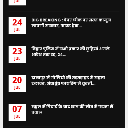
JUL
BIG BREAKING : पेपर लीक पर सख्त कानून
24
लाएगी सरकार, फास्ट ट्रैक...
JUL
बिहार पुलिस में सभी प्रकार की छुट्टियां अगले
23
आदेश तक रद्द, 24...
JUL
दानापुर में गोलियों की तड़तड़ाहट से सहमा
20
इलाका, अंधाधुंध फायरिंग में युवती...
JUL
स्कूल में पिटाई के बाद छात्र की मौत से पटना में
07
बवाल
JUL