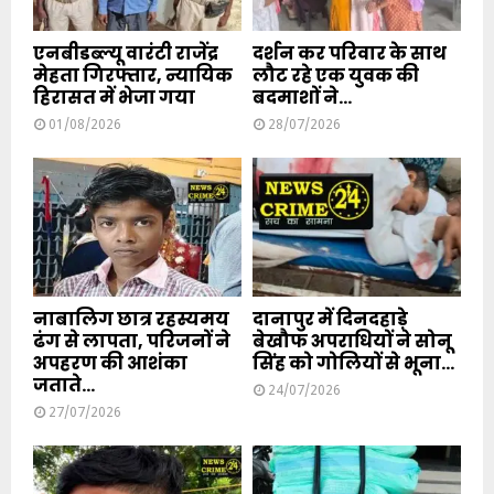
एनबीडब्ल्यू वारंटी राजेंद्र
दर्शन कर परिवार के साथ
मेहता गिरफ्तार, न्यायिक
लौट रहे एक युवक की
हिरासत में भेजा गया
बदमाशों ने...
01/08/2026
28/07/2026
नाबालिग छात्र रहस्यमय
दानापुर में दिनदहाड़े
ढंग से लापता, परिजनों ने
बेखौफ अपराधियों ने सोनू
अपहरण की आशंका
सिंह को गोलियों से भूना...
जताते...
24/07/2026
27/07/2026