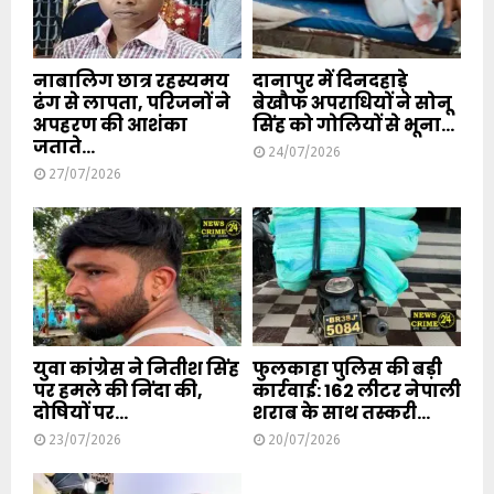
नाबालिग छात्र रहस्यमय
दानापुर में दिनदहाड़े
ढंग से लापता, परिजनों ने
बेखौफ अपराधियों ने सोनू
अपहरण की आशंका
सिंह को गोलियों से भूना...
जताते...
24/07/2026
27/07/2026
युवा कांग्रेस ने नितीश सिंह
फुलकाहा पुलिस की बड़ी
पर हमले की निंदा की,
कार्रवाई: 162 लीटर नेपाली
दोषियों पर...
शराब के साथ तस्करी...
23/07/2026
20/07/2026