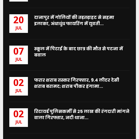
दानापुर में गोलियों की तड़तड़ाहट से सहमा
20
इलाका, अंधाधुंध फायरिंग में युवती...
JUL
स्कूल में पिटाई के बाद छात्र की मौत से पटना में
07
बवाल
JUL
फरार शराब तस्कर गिरफ्तार, 9.4 लीटर देसी
02
शराब बरामद; शराब पीकर हंगामा...
JUL
रिटायर्ड पुलिसकर्मी से 25 लाख की रंगदारी मांगने
02
वाला गिरफ्तार, नदी थाना...
JUL