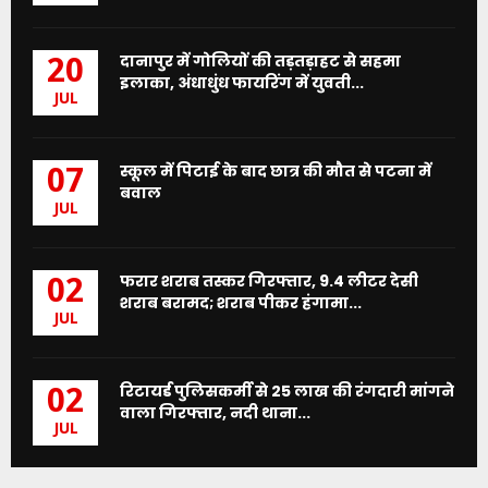
दानापुर में गोलियों की तड़तड़ाहट से सहमा
20
इलाका, अंधाधुंध फायरिंग में युवती...
JUL
स्कूल में पिटाई के बाद छात्र की मौत से पटना में
07
बवाल
JUL
फरार शराब तस्कर गिरफ्तार, 9.4 लीटर देसी
02
शराब बरामद; शराब पीकर हंगामा...
JUL
रिटायर्ड पुलिसकर्मी से 25 लाख की रंगदारी मांगने
02
वाला गिरफ्तार, नदी थाना...
JUL