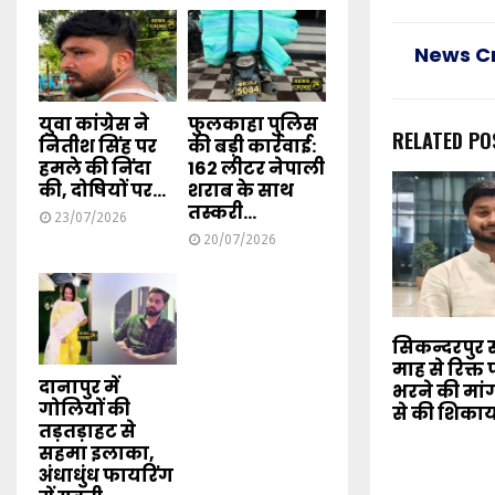
News C
युवा कांग्रेस ने
फुलकाहा पुलिस
RELATED PO
नितीश सिंह पर
की बड़ी कार्रवाई:
हमले की निंदा
162 लीटर नेपाली
की, दोषियों पर...
शराब के साथ
तस्करी...
23/07/2026
20/07/2026
सिकन्दरपुर स
माह से रिक्त 
दानापुर में
भरने की मांग, 
गोलियों की
से की शिका
तड़तड़ाहट से
सहमा इलाका,
अंधाधुंध फायरिंग