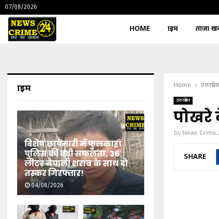
07/08/2026
HOME
क्राइम
ताजा खबर
Home
उत्तरप्रदे
क्राइम
उत्तरप्रदेश
पोखरे 
by
News Crime 
विशेष छापेमारी में फुलकाहा
पुलिस की बड़ी सफलता, 36
SHARE
लीटर नेपाली शराब के साथ दो
तस्कर गिरफ्तार!
04/08/2026