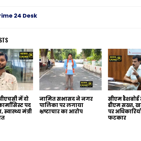
rime 24 Desk
STS
ीएचसी में दो
नामित सभासद ने नगर
सीएम डैशबोर्ड स
फार्मासिस्ट पद
पालिका पर लगाया
डीएम सख्त, खर
स्वास्थ्य मंत्री
भ्रष्टाचार का आरोप
पर अधिकारियो
यत
फटकार