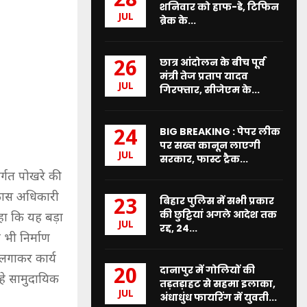
28
शनिवार को हाफ-डे, टिफिन
JUL
ब्रेक के...
छात्र आंदोलन के बीच पूर्व
26
मंत्री तेज प्रताप यादव
JUL
गिरफ्तार, सीजेएम के...
BIG BREAKING : पेपर लीक
24
पर सख्त कानून लाएगी
JUL
सरकार, फास्ट ट्रैक...
र्गत पोखरे की
विकास अधिकारी
बिहार पुलिस में सभी प्रकार
23
की छुट्टियां अगले आदेश तक
कहा कि यह बड़ा
JUL
रद्द, 24...
 भी निर्माण
 लगाकर कार्य
दानापुर में गोलियों की
20
रहे सामुदायिक
तड़तड़ाहट से सहमा इलाका,
JUL
अंधाधुंध फायरिंग में युवती...