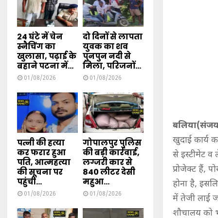
24 घंटे में चेन
दो दिनों से लापता
स्नैचिंग का
युवक का शव
खुलासा, पढ़ाई के
पुनपुन नदी से
बहाने पटना में...
मिला, परिजनों...
01/08/2026
01/08/2026
बलिया(संजय 
खुदाई कार्य क
पत्नी की हत्या
गोपालपुर पुलिस
कर फरार हुआ
की बड़ी कार्रवाई,
से इस्टीमेट व
पति, आत्महत्या
लग्जरी कार से
प्रोजेक्ट हैं
की सूचना पर
840 लीटर देसी
पहुंची...
महुआ...
होना है, इसल
01/08/2026
01/08/2026
में तेजी लाई 
शौचालय को भ