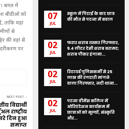
। बगल में
स्कूल में पिटाई के बाद छात्र
्देश बीडीओ को
07
की मौत से पटना में बवाल
ं, ताकि यहां
JUL
मीणों से
िर की वहां से
फरार शराब तस्कर गिरफ्तार,
02
9.4 लीटर देसी शराब बरामद;
ुंदरीकरण पर
JUL
शराब पीकर हंगामा...
रिटायर्ड पुलिसकर्मी से 25
02
लाख की रंगदारी मांगने
JUL
वाला गिरफ्तार, नदी थाना...
NEXT POST
पटना वीमेंस कॉलेज में
02
 विद्यार्थी
ओरिएंटेशन कार्यक्रम में
अल राष्ट्रीय
JUL
छात्राओं को मूल्यों, संस्कृति
रे दिन हुआ
और...
समाप्त