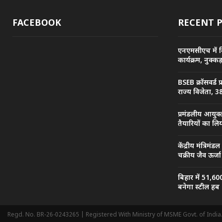
FACEBOOK
RECENT 
एनएमसीएच में व
कार्यक्रम, नुक्
BSEB क्रॉसवर्ड 
राज्य विजेता, 38
प्रमंडलीय आयुक्
तैयारियों का ल
केंद्रीय मंत्रिमंड
चक्रीय जैव ऊर्
बिहार में 51,60
बनेगा स्टील हब
Regd. No. BR-26-0243265 | Registered With Ministry of MSME Govt. of India