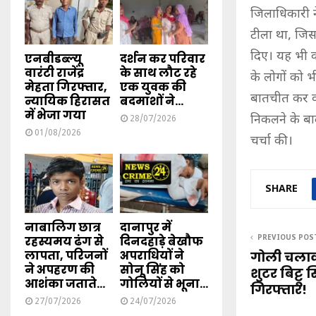
जिलाधिकारी ने
टीला था, जिस
दिए। यह भी कह
एनबीडब्ल्यू
दर्शन कर परिवार
वारंटी राजेंद्र
के साथ लौट रहे
के लोगों को भ
मेहता गिरफ्तार,
एक युवक की
बातचीत कर वहा
न्यायिक हिरासत
बदमाशों ने...
में भेजा गया
निकलने के बा
28/07/2026
01/08/2026
चर्चा की।
SHARE
नाबालिग छात्र
दानापुर में
रहस्यमय ढंग से
दिनदहाड़े बेखौफ
PREVIOUS POS
लापता, परिजनों
अपराधियों ने
गोली चलाक
ने अपहरण की
सोनू सिंह को
शुटर बिट्टू
आशंका जताते...
गोलियों से भूना...
गिरफ्तार!
27/07/2026
24/07/2026