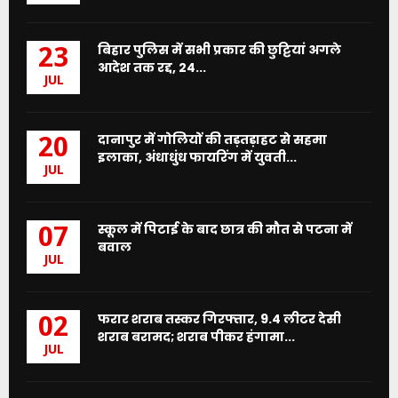
बिहार पुलिस में सभी प्रकार की छुट्टियां अगले
23
आदेश तक रद्द, 24...
JUL
दानापुर में गोलियों की तड़तड़ाहट से सहमा
20
इलाका, अंधाधुंध फायरिंग में युवती...
JUL
स्कूल में पिटाई के बाद छात्र की मौत से पटना में
07
बवाल
JUL
फरार शराब तस्कर गिरफ्तार, 9.4 लीटर देसी
02
शराब बरामद; शराब पीकर हंगामा...
JUL