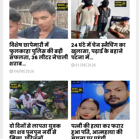
विशेष छापेमारी में
24 घंटे में चेन स्नैचिंग का
फुलकाहा पुलिस की बड़ी
खुलासा, पढ़ाई के बहाने
सफलता, 36 लीटर नेपाली
पटना में...
शराब...
01/08/2026
04/08/2026
दो दिनों से लापता युवक
पत्नी की हत्या कर फरार
का शव पुनपुन नदी से
हुआ पति, आत्महत्या की
मिला, परिजनों...
सूचना पर पहुंची...