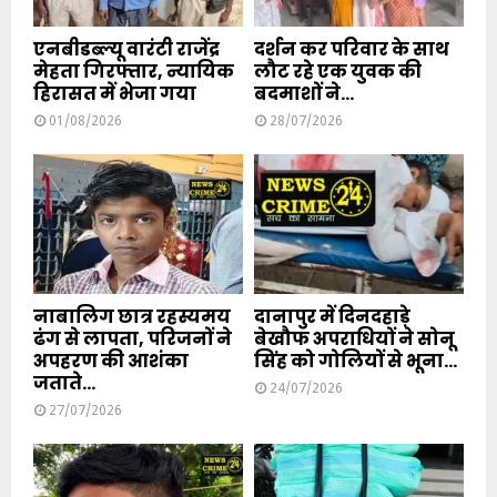
एनबीडब्ल्यू वारंटी राजेंद्र
दर्शन कर परिवार के साथ
मेहता गिरफ्तार, न्यायिक
लौट रहे एक युवक की
हिरासत में भेजा गया
बदमाशों ने...
01/08/2026
28/07/2026
नाबालिग छात्र रहस्यमय
दानापुर में दिनदहाड़े
ढंग से लापता, परिजनों ने
बेखौफ अपराधियों ने सोनू
अपहरण की आशंका
सिंह को गोलियों से भूना...
जताते...
24/07/2026
27/07/2026