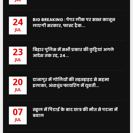
JUL
BIG BREAKING : पेपर लीक पर सख्त कानून
24
लाएगी सरकार, फास्ट ट्रैक...
JUL
बिहार पुलिस में सभी प्रकार की छुट्टियां अगले
23
आदेश तक रद्द, 24...
JUL
दानापुर में गोलियों की तड़तड़ाहट से सहमा
20
इलाका, अंधाधुंध फायरिंग में युवती...
JUL
स्कूल में पिटाई के बाद छात्र की मौत से पटना में
07
बवाल
JUL