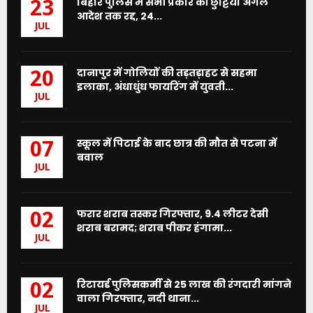
बिहार पुलिस में सभी प्रकार की छुट्टियां अगले
23
आदेश तक रद्द, 24...
JUL
दानापुर में गोलियों की तड़तड़ाहट से सहमा
20
इलाका, अंधाधुंध फायरिंग में युवती...
JUL
स्कूल में पिटाई के बाद छात्र की मौत से पटना में
07
बवाल
JUL
फरार शराब तस्कर गिरफ्तार, 9.4 लीटर देसी
02
शराब बरामद; शराब पीकर हंगामा...
JUL
रिटायर्ड पुलिसकर्मी से 25 लाख की रंगदारी मांगने
02
वाला गिरफ्तार, नदी थाना...
JUL