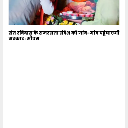
संत रविदास के समरसता संदेश को गांव-गांव पहुंचाएगी
सरकार : सीएम