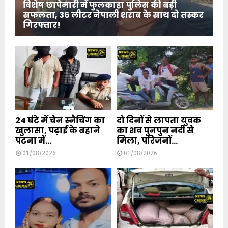
विशेष छापेमारी में फुलकाहा पुलिस की बड़ी
सफलता, 36 लीटर नेपाली शराब के साथ दो तस्कर
गिरफ्तार!
24 घंटे में चेन स्नैचिंग का
दो दिनों से लापता युवक
खुलासा, पढ़ाई के बहाने
का शव पुनपुन नदी से
पटना में...
मिला, परिजनों...
01/08/2026
01/08/2026