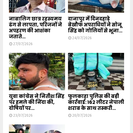
नाबालिग छात्र रहस्यमय
दानापुर में दिनदहाड़े
ढंग से लापता, परिजनों ने
बेखौफ अपराधियों ने सोनू
अपहरण की आशंका
सिंह को गोलियों से भूना...
जताते...
24/07/2026
27/07/2026
युवा कांग्रेस ने नितीश सिंह
फुलकाहा पुलिस की बड़ी
पर हमले की निंदा की,
कार्रवाई: 162 लीटर नेपाली
दोषियों पर...
शराब के साथ तस्करी...
23/07/2026
20/07/2026