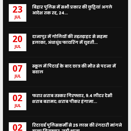
बिहार पुलिस में सभी प्रकार की छुट्टियां अगले
23
आदेश तक रद्द, 24...
JUL
दानापुर में गोलियों की तड़तड़ाहट से सहमा
20
इलाका, अंधाधुंध फायरिंग में युवती...
JUL
स्कूल में पिटाई के बाद छात्र की मौत से पटना में
07
बवाल
JUL
फरार शराब तस्कर गिरफ्तार, 9.4 लीटर देसी
02
शराब बरामद; शराब पीकर हंगामा...
JUL
रिटायर्ड पुलिसकर्मी से 25 लाख की रंगदारी मांगने
02
वाला गिरफ्तार, नदी थाना...