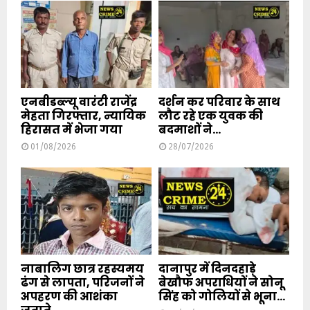
एनबीडब्ल्यू वारंटी राजेंद्र
दर्शन कर परिवार के साथ
मेहता गिरफ्तार, न्यायिक
लौट रहे एक युवक की
हिरासत में भेजा गया
बदमाशों ने...
01/08/2026
28/07/2026
नाबालिग छात्र रहस्यमय
दानापुर में दिनदहाड़े
ढंग से लापता, परिजनों ने
बेखौफ अपराधियों ने सोनू
अपहरण की आशंका
सिंह को गोलियों से भूना...