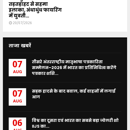
तड़तड़ाहट से सहमा
इलाका, अंधाधुंध फायरिंग
में युवती...
20/07/2026
ताजा खबरें
तीसरे अंतरराष्ट्रीय मातृभाषा पत्रकारिता
07
सम्मेलन–2026 में भारत का प्रतिनिधित्व करेंगे
AUG
पत्रकार शशि...
सड़क हादसे के बाद बवाल, कई वाहनों में लगाई
07
आग
AUG
विश्व का दूसरा एवं भारत का सबसे बड़ा ज्वेलरी शो
06
IIJS का...