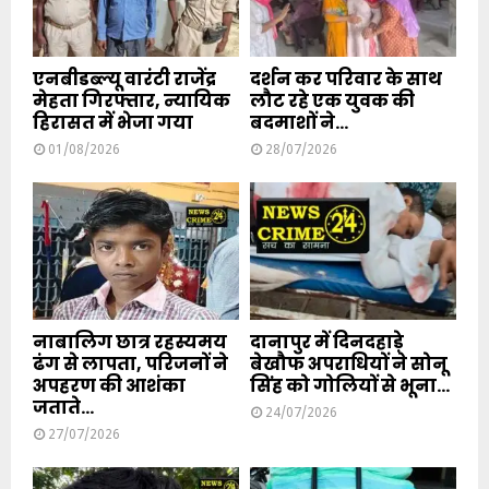
एनबीडब्ल्यू वारंटी राजेंद्र
दर्शन कर परिवार के साथ
मेहता गिरफ्तार, न्यायिक
लौट रहे एक युवक की
हिरासत में भेजा गया
बदमाशों ने...
01/08/2026
28/07/2026
नाबालिग छात्र रहस्यमय
दानापुर में दिनदहाड़े
ढंग से लापता, परिजनों ने
बेखौफ अपराधियों ने सोनू
अपहरण की आशंका
सिंह को गोलियों से भूना...
जताते...
24/07/2026
27/07/2026