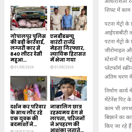
आधारशिला रखने
शिफ्ट में काम 
पटना मेट्रो के
आईएसबीटी तक 
गोपालपुर पुलिस
एनबीडब्ल्यू
पटना मेट्रो क
की बड़ी कार्रवाई,
वारंटी राजेंद्र
लग्जरी कार से
मेहता गिरफ्तार,
जीरोमाइल और 
840 लीटर देसी
न्यायिक हिरासत
स्टेशनों पर म
महुआ...
में भेजा गया
प्लेटफॉर्म स्
01/08/2026
01/08/2026
अंतिम चरण में
निर्माण कार्य 
मेंटेनेंस पिट 
दर्शन कर परिवार
नाबालिग छात्र
काम भी लगभग प
के साथ लौट रहे
रहस्यमय ढंग से
बिछाने का का
एक युवक की
लापता, परिजनों
बदमाशों ने...
ने अपहरण की
किए जा रहे ह
आशंका जताते...
28/07/2026