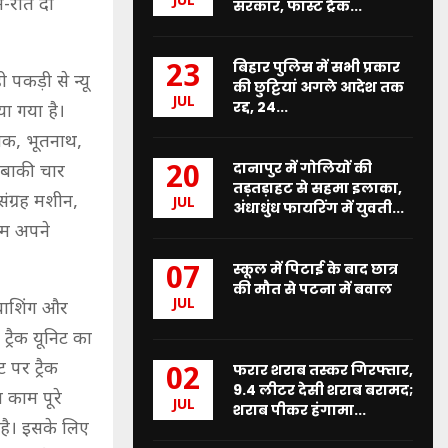
JUL
न-रात दो
सरकार, फास्ट ट्रैक...
बिहार पुलिस में सभी प्रकार
23
 पकड़ी से न्यू
की छुट्टियां अगले आदेश तक
JUL
रद्द, 24...
ा गया है।
नीचक, भूतनाथ,
दानापुर में गोलियों की
20
 बाकी चार
तड़तड़ाहट से सहमा इलाका,
संग्रह मशीन,
JUL
अंधाधुंध फायरिंग में युवती...
काम अपने
स्कूल में पिटाई के बाद छात्र
07
की मौत से पटना में बवाल
JUL
े वाशिंग और
 ट्रैक यूनिट का
 पर ट्रैक
फरार शराब तस्कर गिरफ्तार,
02
9.4 लीटर देसी शराब बरामद;
 काम पूरे
JUL
शराब पीकर हंगामा...
 है। इसके लिए