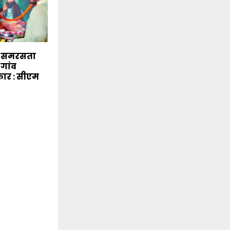
े समरसता
-गांव
कार : सीएम