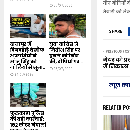
तीन बोगियों क
27/07/2026
तैयारी को लेकर
SHARE
दानापुर में
युवा कांग्रेस ने
दिनदहाड़े बेखौफ
नितीश सिंह पर
PREVIOUS POS
अपराधियों ने
हमले की निंदा
मेयर को प्र
सोनू सिंह को
की, दोषियों पर...
में निकाला
गोलियों से भूना...
23/07/2026
24/07/2026
न्यूज़ क्
RELATED PO
फुलकाहा पुलिस
की बड़ी कार्रवाई:
162 लीटर नेपाली