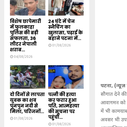
विशेष छापेमारी
24 घंटे में चेन
में फुलकाहा
स्नैचिंग का
पुलिस की बड़ी
खुलासा, पढ़ाई के
सफलता, 36
बहाने पटना में...
लीटर नेपाली
01/08/2026
शराब...
04/08/2026
पटना, (न्यूज़ क
दो दिनों से लापता
पत्नी की हत्या
सौगात देने की
युवक का शव
कर फरार हुआ
आवागमन को आस
पुनपुन नदी से
पति, आत्महत्या
मिला, परिजनों...
की सूचना पर
में भी कामयाब
पहुंची...
01/08/2026
अवसर भी उपलब
01/08/2026