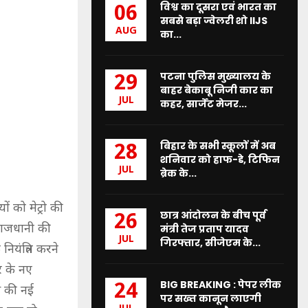
विश्व का दूसरा एवं भारत का
06
सबसे बड़ा ज्वेलरी शो IIJS
AUG
का...
पटना पुलिस मुख्यालय के
29
बाहर बेकाबू निजी कार का
JUL
कहर, सार्जेंट मेजर...
बिहार के सभी स्कूलों में अब
28
शनिवार को हाफ-डे, टिफिन
JUL
ब्रेक के...
ों को मेट्रो की
छात्र आंदोलन के बीच पूर्व
26
 राजधानी की
मंत्री तेज प्रताप यादव
JUL
गिरफ्तार, सीजेएम के...
यंत्रित करने
र के नए
BIG BREAKING : पेपर लीक
24
स की नई
पर सख्त कानून लाएगी