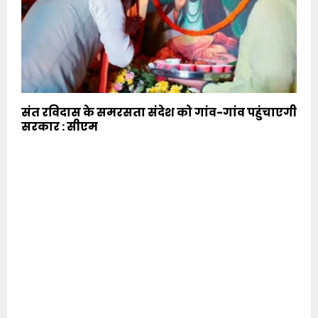
संत रविदास के समरसता संदेश को गांव-गांव पहुंचाएगी
सरकार : सीएम