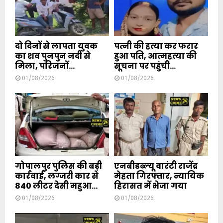
दो दिनों से लापता युवक
पत्नी की हत्या कर फरार
का शव पुनपुन नदी से
हुआ पति, आत्महत्या की
मिला, परिजनों...
सूचना पर पहुंची...
01/08/2026
01/08/2026
गोपालपुर पुलिस की बड़ी
एनबीडब्ल्यू वारंटी राजेंद्र
कार्रवाई, लग्जरी कार से
मेहता गिरफ्तार, न्यायिक
840 लीटर देसी महुआ...
हिरासत में भेजा गया
01/08/2026
01/08/2026