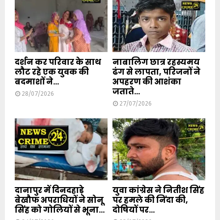
दर्शन कर परिवार के साथ
नाबालिग छात्र रहस्यमय
लौट रहे एक युवक की
ढंग से लापता, परिजनों ने
बदमाशों ने...
अपहरण की आशंका
जताते...
28/07/2026
27/07/2026
दानापुर में दिनदहाड़े
युवा कांग्रेस ने नितीश सिंह
बेखौफ अपराधियों ने सोनू
पर हमले की निंदा की,
सिंह को गोलियों से भूना...
दोषियों पर...