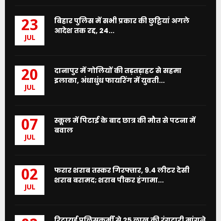
बिहार पुलिस में सभी प्रकार की छुट्टियां अगले
23
आदेश तक रद्द, 24...
JUL
दानापुर में गोलियों की तड़तड़ाहट से सहमा
20
इलाका, अंधाधुंध फायरिंग में युवती...
JUL
स्कूल में पिटाई के बाद छात्र की मौत से पटना में
07
बवाल
JUL
फरार शराब तस्कर गिरफ्तार, 9.4 लीटर देसी
02
शराब बरामद; शराब पीकर हंगामा...
JUL
रिटायर्ड पुलिसकर्मी से 25 लाख की रंगदारी मांगने