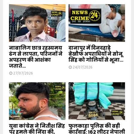
नाबालिग छात्र रहस्यमय
दानापुर में दिनदहाड़े
ढंग से लापता, परिजनों ने
बेखौफ अपराधियों ने सोनू
अपहरण की आशंका
सिंह को गोलियों से भूना...
जताते...
24/07/2026
27/07/2026
युवा कांग्रेस ने नितीश सिंह
फुलकाहा पुलिस की बड़ी
पर हमले की निंदा की,
कार्रवाई: 162 लीटर नेपाली