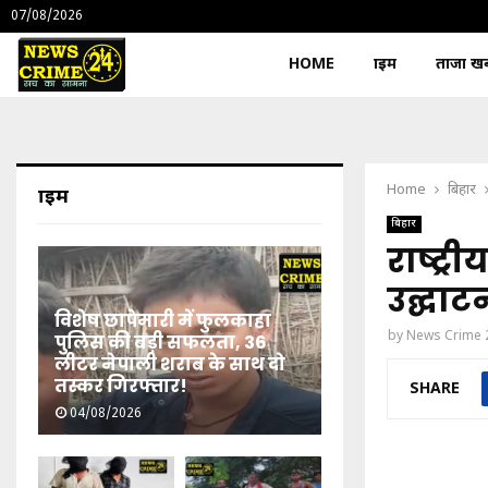
07/08/2026
HOME
क्राइम
ताजा खबर
Home
बिहार
क्राइम
बिहार
राष्ट्र
उद्घाट
विशेष छापेमारी में फुलकाहा
by
News Crime 
पुलिस की बड़ी सफलता, 36
लीटर नेपाली शराब के साथ दो
तस्कर गिरफ्तार!
SHARE
04/08/2026