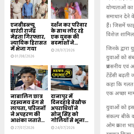
योग्यताओं का व
समाधान देने 
एनबीडब्ल्यू
दर्शन कर परिवार
हैं। जिसमें 
वारंटी राजेंद्र
के साथ लौट रहे
विशेज़ शामिल
मेहता गिरफ्तार,
एक युवक की
न्यायिक हिरासत
बदमाशों ने...
जिनके द्वारा 
में भेजा गया
28/07/2026
01/08/2026
युवाओं को संब
प्रशंसनीय एवं
टेंडेंसी बढ़त
कहा कि गलत सं
एक अच्छा मार्
नाबालिग छात्र
दानापुर में
रहस्यमय ढंग से
दिनदहाड़े बेखौफ
युवाओं को इस प्
लापता, परिजनों
अपराधियों ने
ने अपहरण की
सोनू सिंह को
संकल्प बीके 
आशंका जताते...
गोलियों से भूना...
ओम प्रकाश भा
27/07/2026
24/07/2026