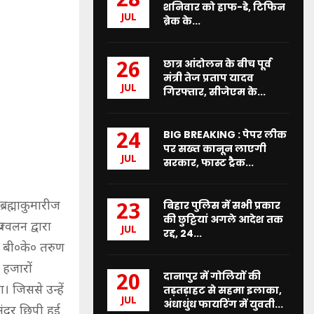
28
शनिवार को हाफ-डे, टिफिन
JUL
ब्रेक के...
छात्र आंदोलन के बीच पूर्व
26
मंत्री तेज प्रताप यादव
JUL
गिरफ्तार, सीजेएम के...
BIG BREAKING : पेपर लीक
24
पर सख्त कानून लाएगी
JUL
सरकार, फास्ट ट्रैक...
 ब्रह्माकुमारीज
बिहार पुलिस में सभी प्रकार
23
की छुट्टियां अगले आदेश तक
रज्वलन द्वारा
JUL
रद्द, 24...
के बी०के० तरुण
 हजारों
दानापुर में गोलियों की
20
। जिससे उन्हें
तड़तड़ाहट से सहमा इलाका,
JUL
अंधाधुंध फायरिंग में युवती...
ंदर छिपी हुई