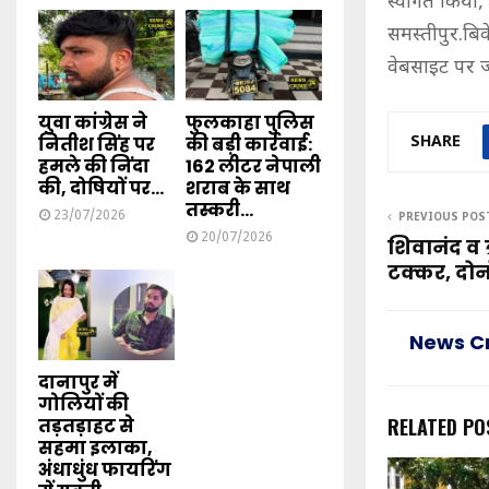
स्वागत किया, क
समस्तीपुर.ब
वेबसाइट पर जा
युवा कांग्रेस ने
फुलकाहा पुलिस
SHARE
नितीश सिंह पर
की बड़ी कार्रवाई:
हमले की निंदा
162 लीटर नेपाली
की, दोषियों पर...
शराब के साथ
तस्करी...
23/07/2026
PREVIOUS POS
20/07/2026
शिवानंद व 
टक्कर, दोन
News C
दानापुर में
गोलियों की
RELATED PO
तड़तड़ाहट से
सहमा इलाका,
अंधाधुंध फायरिंग