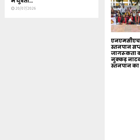
में युवती...
20/07/2026
एनएमसीएच मे
स्तनपान सप्
जागरूकता का
नुक्कड़ नाटक
स्तनपान का 