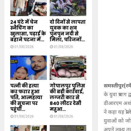
24 घंटे में चेन
दो दिनों से लापता
स्नैचिंग का
युवक का शव
खुलासा, पढ़ाई के
पुनपुन नदी से
बहाने पटना में...
मिला, परिजनों...
01/08/2026
01/08/2026
पत्नी की हत्या
गोपालपुर पुलिस
समस्तीपुर(र
कर फरार हुआ
की बड़ी कार्रवाई,
के युवा प्रभाग 
पति, आत्महत्या
लग्जरी कार से
की सूचना पर
840 लीटर देसी
डीआरएम अशोक म
पहुंची...
महुआ...
ने कहा यह प्र
01/08/2026
01/08/2026
युवाओं को जोड़
अपने लक्ष्य 