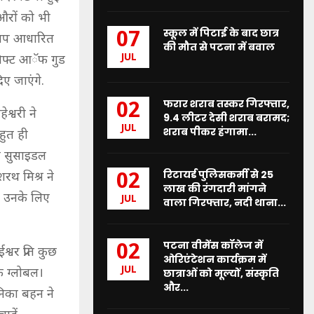
ं औरों को भी
स्कूल में पिटाई के बाद छात्र
07
कलाप आधारित
की मौत से पटना में बवाल
JUL
गिफ्ट आॅफ गुड
ए जाएंगे.
फरार शराब तस्कर गिरफ्तार,
02
श्वरी ने
9.4 लीटर देसी शराब बरामद;
JUL
शराब पीकर हंगामा...
हुत ही
और सुसाइडल
रिटायर्ड पुलिसकर्मी से 25
02
शरथ मिश्र ने
लाख की रंगदारी मांगने
्ट उनके लिए
JUL
वाला गिरफ्तार, नदी थाना...
पटना वीमेंस कॉलेज में
02
श्वर प्रति कुछ
ओरिएंटेशन कार्यक्रम में
JUL
क ग्लोबल।
छात्राओं को मूल्यों, संस्कृति
और...
निका बहन ने