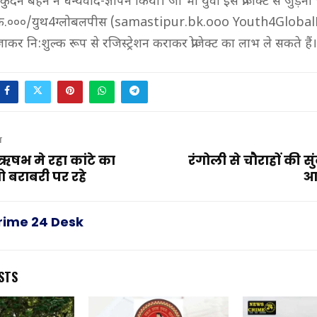
ुंदन बहन ने धन्यवाद-ज्ञापन किया। जो भी युवा इस प्रोजेक्ट से जुड़ना च
िके.०००/युथ4ग्लोबलपीस (samastipur.bk.ooo Youth4Global
कर नि:शुल्क रूप से रजिस्ट्रेशन कराकर प्रोजेक्ट का लाभ ले सकते हैं।
T
ऋषभ मे रहा कांटे का
रंगोली से चौराहों की सु
ो बराबरी पर रहे
आ
rime 24 Desk
STS