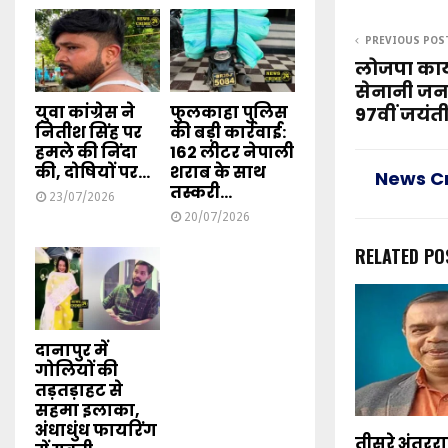
PREVIOUS POS
लोजपा कार्यक
सेनानी जनन
युवा कांग्रेस ने
फुलकाहा पुलिस
97वीं जयंत
नितीश सिंह पर
की बड़ी कार्रवाई:
हमले की निंदा
162 लीटर नेपाली
की, दोषियों पर...
शराब के साथ
News C
तस्करी...
23/07/2026
20/07/2026
RELATED PO
दानापुर में
गोलियों की
तड़तड़ाहट से
सहमा इलाका,
अंधाधुंध फायरिंग
तीसरे अंतरराष