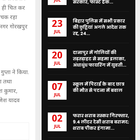
JUL
सरकार, फास्ट ट्रैक...
मे ही चित कर
रोचक रहा
बिहार पुलिस में सभी प्रकार
23
ानगर गोरखपुर
की छुट्टियां अगले आदेश तक
JUL
रद्द, 24...
दानापुर में गोलियों की
20
तड़तड़ाहट से सहमा इलाका,
JUL
अंधाधुंध फायरिंग में युवती...
ुप्ता ने किया.
या तथा
स्कूल में पिटाई के बाद छात्र
07
की मौत से पटना में बवाल
श कुमार,
JUL
ाजेश यादव
फरार शराब तस्कर गिरफ्तार,
02
9.4 लीटर देसी शराब बरामद;
JUL
शराब पीकर हंगामा...