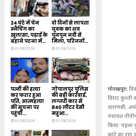
24 घंटे में चेन
दो दिनों से लापता
स्नैचिंग का
युवक का शव
खुलासा, पढ़ाई के
पुनपुन नदी से
बहाने पटना में...
मिला, परिजनों...
01/08/2026
01/08/2026
पत्नी की हत्या
गोपालपुर पुलिस
गोरखपुर:
विका
कर फरार हुआ
की बड़ी कार्रवाई,
विराट कुश्त
पति, आत्महत्या
लग्जरी कार से
की सूचना पर
840 लीटर देसी
वाराणसी, अयो
पहुंची...
महुआ...
पंचायत पीपीग
01/08/2026
01/08/2026
किया. पहला क
कांटे का रहा