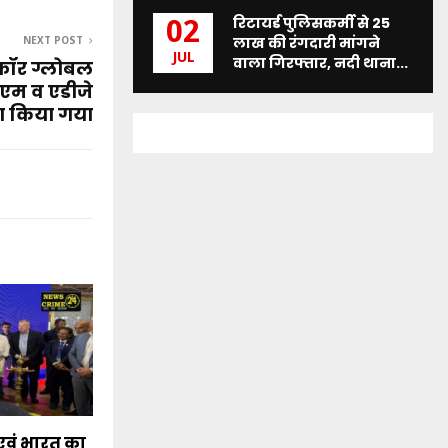
रिटायर्ड पुलिसकर्मी से 25
02
लाख की रंगदारी मांगने
NEXT POST
JUL
वाला गिरफ्तार, नदी थाना...
ूथ फॉर ग्लोबल
एम व एडीजे
ारा किया गया
 एवं भारत का