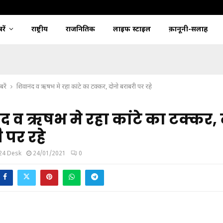
ें
राष्ट्रीय
राजनितिक
लाइफ स्टाइल
क़ानूनी-सलाह
रें
शिवानंद व ऋषभ मे रहा कांटे का टक्कर, दोनो बराबरी पर रहे
द व ऋषभ मे रहा कांटे का टक्कर,
 पर रहे
24 Desk
24/01/2021
0