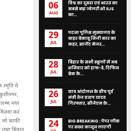
विश्व का दूसरा एवं भारत का
06
सबसे बड़ा ज्वेलरी शो IIJS
AUG
का...
पटना पुलिस मुख्यालय के
29
बाहर बेकाबू निजी कार का
JUL
कहर, सार्जेंट मेजर...
बिहार के सभी स्कूलों में अब
28
शनिवार को हाफ-डे, टिफिन
JUL
ब्रेक के...
स्मृति मे
छात्र आंदोलन के बीच पूर्व
26
कुशीनगर,
मंत्री तेज प्रताप यादव
JUL
ारम्भ नगर
गिरफ्तार, सीजेएम के...
 मिलवा कर
आ जो काफी
BIG BREAKING : पेपर लीक
24
पर सख्त कानून लाएगी
व तथा सिवान