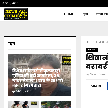
07/08/2026
HOME
क्राइम
ताजा खबर
Home
ताजा खब
क्राइम
ताजा खबरें
शिवानं
बराबरी
विशेष छापेमारी में फुलकाहा
by
News Crime 
पुलिस की बड़ी सफलता, 36
लीटर नेपाली शराब के साथ दो
तस्कर गिरफ्तार!
SHARE
04/08/2026