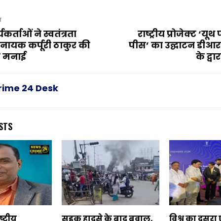
T
र्ताओं ने स्वतंत्रता
राष्ट्रीय प्रोजेक्ट ‘य
ायक कर्पूरी ठाकुर की
पीस’ का उद्घाटन डीआर
ी मनाई
के द्व
rime 24 Desk
STS
्ट्रीय
सड़क हादसे के बाद बवाल,
विश्व का दूसरा