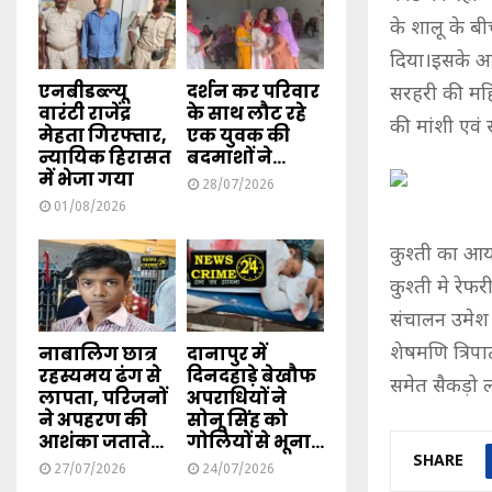
के शालू के बी
दिया।इसके अल
एनबीडब्ल्यू
दर्शन कर परिवार
सरहरी की मह
वारंटी राजेंद्र
के साथ लौट रहे
की मांशी एवं 
मेहता गिरफ्तार,
एक युवक की
न्यायिक हिरासत
बदमाशों ने...
में भेजा गया
28/07/2026
01/08/2026
कुश्ती का आयो
कुश्ती मे रे
संचालन उमेश 
नाबालिग छात्र
दानापुर में
शेषमणि त्रि
रहस्यमय ढंग से
दिनदहाड़े बेखौफ
समेत सैकड़ो 
लापता, परिजनों
अपराधियों ने
ने अपहरण की
सोनू सिंह को
आशंका जताते...
गोलियों से भूना...
SHARE
27/07/2026
24/07/2026