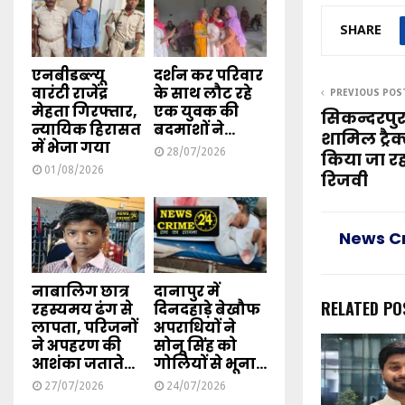
SHARE
एनबीडब्ल्यू
दर्शन कर परिवार
वारंटी राजेंद्र
के साथ लौट रहे
PREVIOUS POS
मेहता गिरफ्तार,
एक युवक की
सिकन्दरपुर पु
न्यायिक हिरासत
बदमाशों ने...
शामिल ट्रै
में भेजा गया
28/07/2026
किया जा रह
01/08/2026
रिजवी
News C
नाबालिग छात्र
दानापुर में
RELATED PO
रहस्यमय ढंग से
दिनदहाड़े बेखौफ
लापता, परिजनों
अपराधियों ने
ने अपहरण की
सोनू सिंह को
आशंका जताते...
गोलियों से भूना...
27/07/2026
24/07/2026