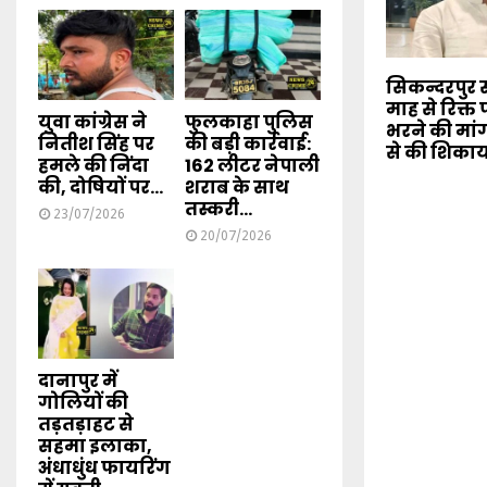
सिकन्दरपुर स
माह से रिक्त 
युवा कांग्रेस ने
फुलकाहा पुलिस
भरने की मांग, 
नितीश सिंह पर
की बड़ी कार्रवाई:
से की शिका
हमले की निंदा
162 लीटर नेपाली
की, दोषियों पर...
शराब के साथ
तस्करी...
23/07/2026
20/07/2026
दानापुर में
गोलियों की
तड़तड़ाहट से
सहमा इलाका,
अंधाधुंध फायरिंग