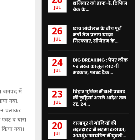
28
शनिवार को हाफ-डे, टिफिन
JUL
ब्रेक के...
छात्र आंदोलन के बीच पूर्व
26
मंत्री तेज प्रताप यादव
JUL
गिरफ्तार, सीजेएम के...
BIG BREAKING : पेपर लीक
24
पर सख्त कानून लाएगी
JUL
सरकार, फास्ट ट्रैक...
ा जनपद में
बिहार पुलिस में सभी प्रकार
23
की छुट्टियां अगले आदेश तक
किया गया.
JUL
रद्द, 24...
ियान चलाकर
स एक्ट व धारा
दानापुर में गोलियों की
20
न किया गया।
तड़तड़ाहट से सहमा इलाका,
JUL
अंधाधुंध फायरिंग में युवती...