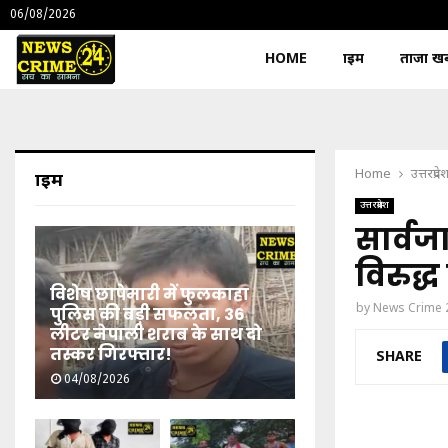
06/08/2026
HOME
क्राइम
ताजा खबर
Home
उत्तरप्रदे
क्राइम
उत्तरप्रदेश
सार्वज
विरुद्
विशेष छापेमारी में फुलकाहा
by
News Crime 
पुलिस की बड़ी सफलता, 36
लीटर नेपाली शराब के साथ दो
तस्कर गिरफ्तार!
SHARE
04/08/2026