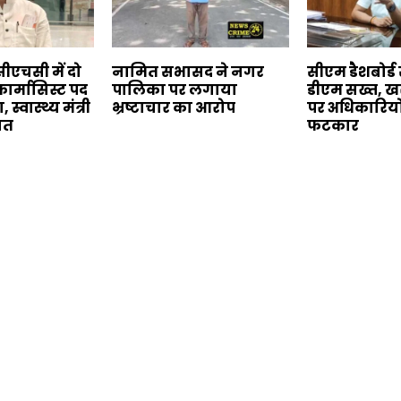
ीएचसी में दो
नामित सभासद ने नगर
सीएम डैशबोर्ड स
फार्मासिस्ट पद
पालिका पर लगाया
डीएम सख्त, खर
स्वास्थ्य मंत्री
भ्रष्टाचार का आरोप
पर अधिकारियो
यत
फटकार