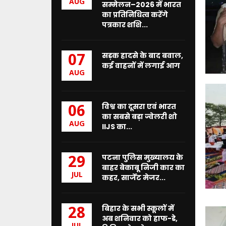
र्मा
AUG
सम्मेलन–2026 में भारत
सि
का प्रतिनिधित्व करेंगे
स्ट
पत्रकार शशि...
प
द
भ
सड़क हादसे के बाद बवाल,
07
र
कई वाहनों में लगाई आग
AUG
ने
की
मां
ग
विश्व का दूसरा एवं भारत
06
का सबसे बड़ा ज्वेलरी शो
,
AUG
IIJS का...
स्वा
स्थ्य
मं
पटना पुलिस मुख्यालय के
29
त्री
बाहर बेकाबू निजी कार का
से
JUL
कहर, सार्जेंट मेजर...
की
शि
का
बिहार के सभी स्कूलों में
28
य
अब शनिवार को हाफ-डे,
त