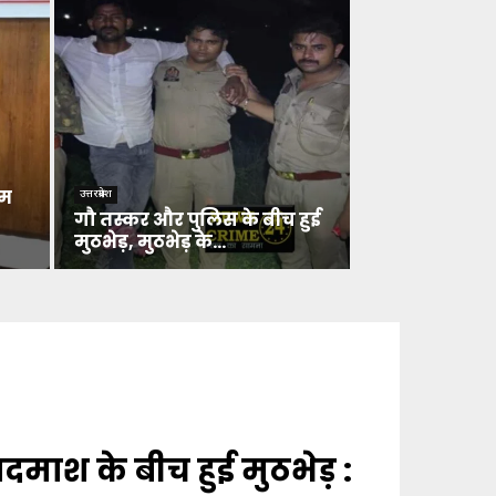
गौ
एम
उत्तरप्रदेश
त
गौ तस्कर और पुलिस के बीच हुई
स्क
मुठभेड़, मुठभेड़ के...
र
औ
र
पु
लि
स
के
बी
च
हु
माश के बीच हुई मुठभेड़ :
ई