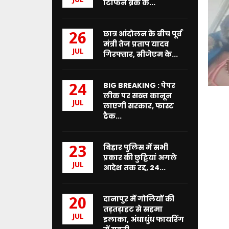
JUL
टिफिन ब्रेक के...
छात्र आंदोलन के बीच पूर्व
26
मंत्री तेज प्रताप यादव
JUL
गिरफ्तार, सीजेएम के...
BIG BREAKING : पेपर
24
लीक पर सख्त कानून
JUL
लाएगी सरकार, फास्ट
ट्रैक...
बिहार पुलिस में सभी
23
प्रकार की छुट्टियां अगले
JUL
आदेश तक रद्द, 24...
दानापुर में गोलियों की
20
तड़तड़ाहट से सहमा
JUL
इलाका, अंधाधुंध फायरिंग