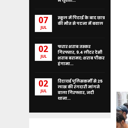
में युवती...
स्कूल में पिटाई के बाद छात्र
07
की मौत से पटना में बवाल
JUL
फरार शराब तस्कर
02
गिरफ्तार, 9.4 लीटर देसी
JUL
शराब बरामद; शराब पीकर
हंगामा...
रिटायर्ड पुलिसकर्मी से 25
02
लाख की रंगदारी मांगने
JUL
वाला गिरफ्तार, नदी
थाना...