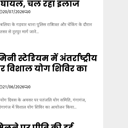
 घायल, चल रहा इलाज
मु
ठ
20/07/2026
0
भे
ड़
लिया के गड़वार थाना पुलिस रात्रि गस्त और चेकिंग के दौरान
,
र से नूरपुर मार्ग जाने...
मु
ठ
भे
ड़
नी स्टेडियम में अंतर्राष्ट्रीय
के
दौ
र विशाल योग शिविर का
रा
न
घा
य
21/06/2026
0
ल
हु
रीय योग दिवस के अवसर पर पतंजलि योग समिति, गंगागंज,
आ
 गंगागंज में विशाल योग शिविर का आयोजन किया...
ब
द
मा
लने पर प्रीति की हुई