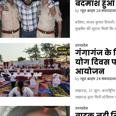
या
बदमाश हुआ
स
भ्र
ख्त
ष्टा
by
न्यूज़ क्राइम 24 संवाददाता
,
चा
ख
र
बलिया, संजय कुमार तिवारी। ब
रा
का
मुखबिर की सूचना मिली कि रतस
ब
आ
रैं
रो
किं
प
ग
उत्तरप्रदेश
गंगागंज के मि
प
र
योग दिवस प
अ
धि
आयोजन
का
रि
by
न्यूज़ क्राइम 24 संवाददाता
यों
को
लखनऊ, 21 जून। अंतर्राष्ट्
ल
लखनऊ द्वारा मिनी स्टेडियम
गा
ई
उत्तरप्रदेश
फ
बाइक नही मि