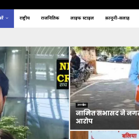
ें
राष्ट्रीय
राजनितिक
लाइफ स्टाइल
क़ानूनी-सलाह
उत्तरप्रदेश
नामित सभासद ने नगर 
आरोप