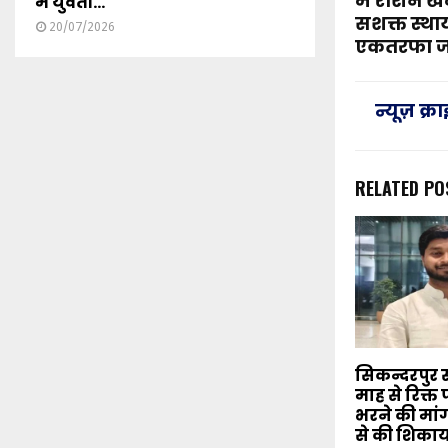
में रौशन ख
में युवती...
सशक्त स्था
20/07/2026
एकतरफा ज
न्यूज़ क्
RELATED PO
सिकन्दरपुर स
माह से रिक्त 
भरने की मांग, 
से की शिका