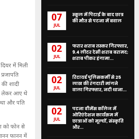
स्कूल में पिटाई के बाद छात्र
07
की मौत से पटना में बवाल
JUL
फरार शराब तस्कर गिरफ्तार,
02
9.4 लीटर देसी शराब बरामद;
JUL
शराब पीकर हंगामा...
 दियर में मिली
 प्रजापति
रिटायर्ड पुलिसकर्मी से 25
02
लाख की रंगदारी मांगने
ति की शादी
JUL
वाला गिरफ्तार, नदी थाना...
ैके लेकर आए थे
ा था और पति
पटना वीमेंस कॉलेज में
02
ओरिएंटेशन कार्यक्रम में
JUL
छात्राओं को मूल्यों, संस्कृति
ता को फोन से
और...
 आनन फानन में