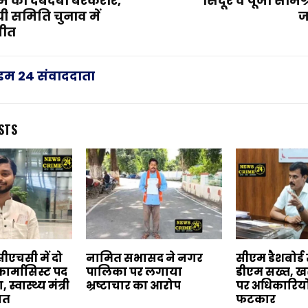
ेमे का दबदबा बरकरार,
सिंदूर व पूजा सामग
यी समिति चुनाव में
ज
ीत
राइम 24 संवाददाता
STS
ीएचसी में दो
नामित सभासद ने नगर
सीएम डैशबोर्ड स
फार्मासिस्ट पद
पालिका पर लगाया
डीएम सख्त, खर
स्वास्थ्य मंत्री
भ्रष्टाचार का आरोप
पर अधिकारियो
यत
फटकार