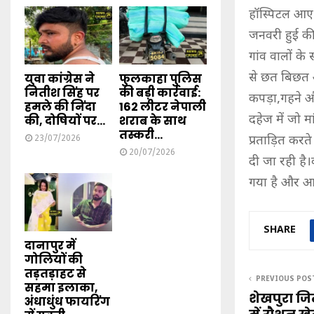
हॉस्पिटल आए 
जनवरी हुई की 
गांव वालों क
से छत बिछत अ
युवा कांग्रेस ने
फुलकाहा पुलिस
नितीश सिंह पर
की बड़ी कार्रवाई:
कपड़ा,गहने और
हमले की निंदा
162 लीटर नेपाली
दहेज में जो म
की, दोषियों पर...
शराब के साथ
तस्करी...
प्रताड़ित करत
23/07/2026
20/07/2026
दी जा रही है
गया है और आर
SHARE
दानापुर में
गोलियों की
तड़तड़ाहट से
PREVIOUS POS
सहमा इलाका,
शेखपुरा ज
अंधाधुंध फायरिंग