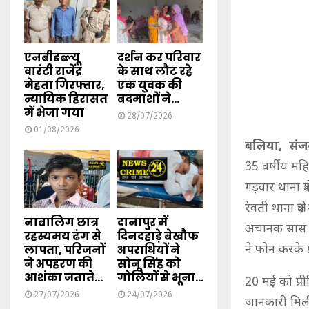
एनबीडब्ल्यू
दर्शन कर परिवार
वारंटी राजेंद्र
के साथ लौट रहे
मेहता गिरफ्तार,
एक युवक की
न्यायिक हिरासत
बदमाशों ने...
में भेजा गया
28/07/2026
01/08/2026
बलिया, संजय
35 वर्षीय मह
गड़वार थाना क
रेवती थाना क्ष
नाबालिग छात्र
दानापुर में
अचानक सास की
रहस्यमय ढंग से
दिनदहाड़े बेखौफ
ने फोन करके 
लापता, परिजनों
अपराधियों ने
ने अपहरण की
सोनू सिंह को
आशंका जताते...
गोलियों से भूना...
20 मई को प्री
27/07/2026
24/07/2026
जानकारी मिली 