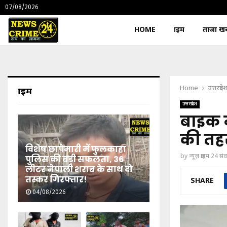
07/08/2026
HOME
क्राइम
ताजा खबर
Home
उत्तरप्रदे
क्राइम
उत्तरप्रदेश
बाइक न
की तहर
विशेष छापेमारी में फुलकाहा
by
न्यूज़ क्राइम 24 स
पुलिस की बड़ी सफलता, 36
लीटर नेपाली शराब के साथ दो
तस्कर गिरफ्तार!
SHARE
04/08/2026