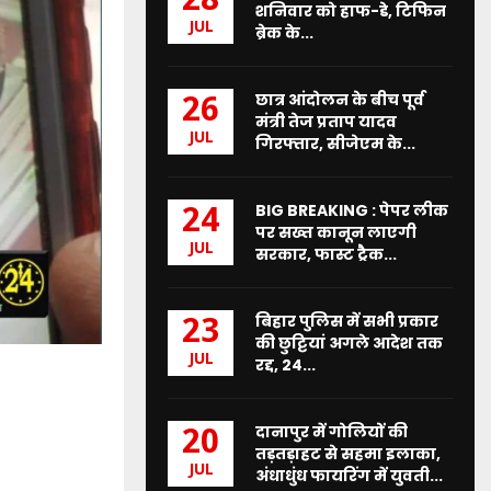
28
शनिवार को हाफ-डे, टिफिन
JUL
ब्रेक के...
छात्र आंदोलन के बीच पूर्व
26
मंत्री तेज प्रताप यादव
JUL
गिरफ्तार, सीजेएम के...
BIG BREAKING : पेपर लीक
24
पर सख्त कानून लाएगी
JUL
सरकार, फास्ट ट्रैक...
बिहार पुलिस में सभी प्रकार
23
की छुट्टियां अगले आदेश तक
JUL
रद्द, 24...
दानापुर में गोलियों की
20
तड़तड़ाहट से सहमा इलाका,
JUL
अंधाधुंध फायरिंग में युवती...