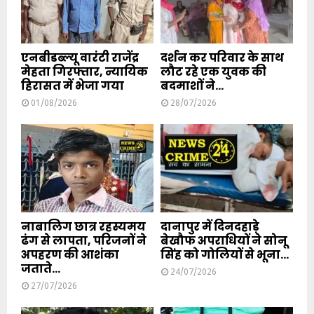
एनबीडब्ल्यू वारंटी राजेंद्र
दर्शन कर परिवार के साथ
मेहता गिरफ्तार, न्यायिक
लौट रहे एक युवक की
हिरासत में भेजा गया
बदमाशों ने...
01/08/2026
28/07/2026
नाबालिग छात्र रहस्यमय
दानापुर में दिनदहाड़े
ढंग से लापता, परिजनों ने
बेखौफ अपराधियों ने सोनू
अपहरण की आशंका
सिंह को गोलियों से भूना...
जताते...
24/07/2026
27/07/2026