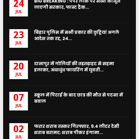
BIG BREAKING : पेपर लीक पर सख्त कानून
24
लाएगी सरकार, फास्ट ट्रैक...
JUL
बिहार पुलिस में सभी प्रकार की छुट्टियां अगले
23
आदेश तक रद्द, 24...
JUL
दानापुर में गोलियों की तड़तड़ाहट से सहमा
20
इलाका, अंधाधुंध फायरिंग में युवती...
JUL
स्कूल में पिटाई के बाद छात्र की मौत से पटना में
07
बवाल
JUL
फरार शराब तस्कर गिरफ्तार, 9.4 लीटर देसी
02
शराब बरामद; शराब पीकर हंगामा...
JUL