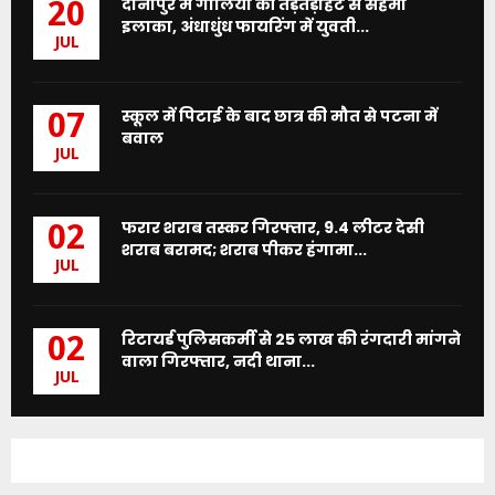
दानापुर में गोलियों की तड़तड़ाहट से सहमा
20
इलाका, अंधाधुंध फायरिंग में युवती...
JUL
स्कूल में पिटाई के बाद छात्र की मौत से पटना में
07
बवाल
JUL
फरार शराब तस्कर गिरफ्तार, 9.4 लीटर देसी
02
शराब बरामद; शराब पीकर हंगामा...
JUL
रिटायर्ड पुलिसकर्मी से 25 लाख की रंगदारी मांगने
02
वाला गिरफ्तार, नदी थाना...
JUL