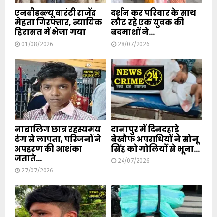
एनबीडब्ल्यू वारंटी राजेंद्र
दर्शन कर परिवार के साथ
मेहता गिरफ्तार, न्यायिक
लौट रहे एक युवक की
हिरासत में भेजा गया
बदमाशों ने...
01/08/2026
28/07/2026
नाबालिग छात्र रहस्यमय
दानापुर में दिनदहाड़े
ढंग से लापता, परिजनों ने
बेखौफ अपराधियों ने सोनू
अपहरण की आशंका
सिंह को गोलियों से भूना...
जताते...
24/07/2026
27/07/2026