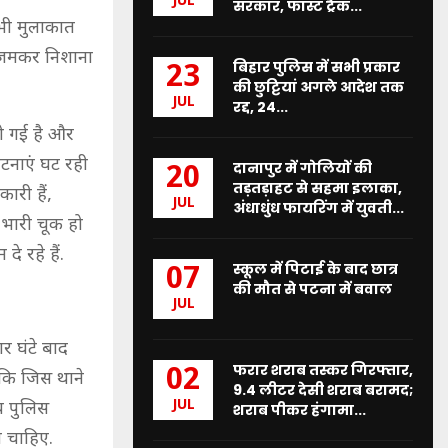
JUL
सरकार, फास्ट ट्रैक...
े भी मुलाकात
र जमकर निशाना
बिहार पुलिस में सभी प्रकार
23
की छुट्टियां अगले आदेश तक
JUL
रद्द, 24...
ो गई है और
टनाएं घट रही
दानापुर में गोलियों की
20
तड़तड़ाहट से सहमा इलाका,
ारी हैं,
JUL
अंधाधुंध फायरिंग में युवती...
ं भारी चूक हो
 रहे हैं.
स्कूल में पिटाई के बाद छात्र
07
की मौत से पटना में बवाल
JUL
र घंटे बाद
फरार शराब तस्कर गिरफ्तार,
02
ा कि जिस थाने
9.4 लीटर देसी शराब बरामद;
JUL
ीय पुलिस
शराब पीकर हंगामा...
 चाहिए.