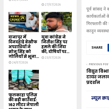
27/07/2026
पूर्व सांसद न
कार्यकर्ताओं क
गिरफ्तारी की
कानून व्यवस्थ
दानापुर में
युवा कांग्रेस ने
दिनदहाड़े बेखौफ
नितीश सिंह पर
अपराधियों ने
हमले की निंदा
SHARE
सोनू सिंह को
की, दोषियों पर...
गोलियों से भूना...
23/07/2026
24/07/2026
PREVIOUS POS
विद्युत विभ
टायर जला
प्रदर्शन
फुलकाहा पुलिस
न्यूज़ क्
की बड़ी कार्रवाई:
162 लीटर नेपाली