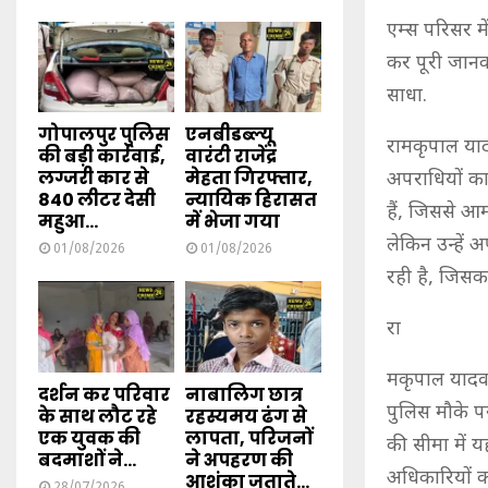
एम्स परिसर में
कर पूरी जानक
साधा.
गोपालपुर पुलिस
एनबीडब्ल्यू
रामकृपाल याद
की बड़ी कार्रवाई,
वारंटी राजेंद्र
लग्जरी कार से
मेहता गिरफ्तार,
अपराधियों का
840 लीटर देसी
न्यायिक हिरासत
हैं, जिससे आम
महुआ...
में भेजा गया
लेकिन उन्हें 
01/08/2026
01/08/2026
रही है, जिसक
रा
मकृपाल यादव 
दर्शन कर परिवार
नाबालिग छात्र
पुलिस मौके पर
के साथ लौट रहे
रहस्यमय ढंग से
एक युवक की
लापता, परिजनों
की सीमा में यह
बदमाशों ने...
ने अपहरण की
अधिकारियों क
आशंका जताते...
28/07/2026