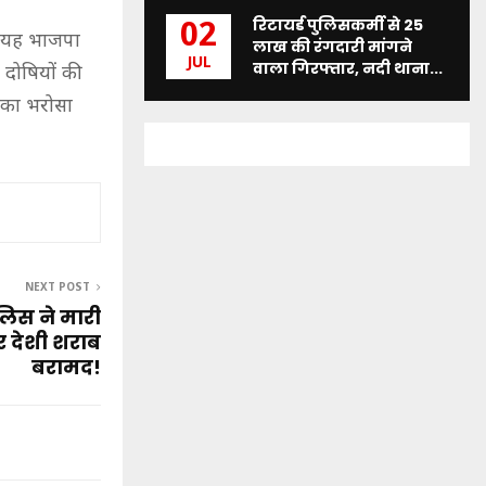
रिटायर्ड पुलिसकर्मी से 25
02
कि यह भाजपा
लाख की रंगदारी मांगने
JUL
वाला गिरफ्तार, नदी थाना...
द दोषियों की
 का भरोसा
NEXT POST
ुलिस ने मारी
र देशी शराब
बरामद!