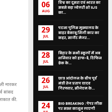
विश्व का दूसरा एवं भारत का
06
सबसे बड़ा ज्वेलरी शो IIJS
AUG
का...
पटना पुलिस मुख्यालय के
29
बाहर बेकाबू निजी कार का
JUL
कहर, सार्जेंट मेजर...
बिहार के सभी स्कूलों में अब
28
शनिवार को हाफ-डे, टिफिन
JUL
ब्रेक के...
छात्र आंदोलन के बीच पूर्व
26
मंत्री तेज प्रताप यादव
गोली मारकर
JUL
गिरफ्तार, सीजेएम के...
्व सांसद
ुलाकात की.
BIG BREAKING : पेपर लीक
24
पर सख्त कानून लाएगी