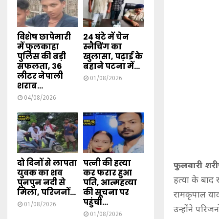
विशेष छापेमारी
24 घंटे में चेन
में फुलकाहा
स्नैचिंग का
पुलिस की बड़ी
खुलासा, पढ़ाई के
सफलता, 36
बहाने पटना में...
लीटर नेपाली
01/08/2026
शराब...
04/08/2026
दो दिनों से लापता
पत्नी की हत्या
फुलवारी शरीफ,
युवक का शव
कर फरार हुआ
हत्या के बाद 
पुनपुन नदी से
पति, आत्महत्या
मिला, परिजनों...
की सूचना पर
रामकृपाल याद
पहुंची...
01/08/2026
उन्होंने परिज
01/08/2026