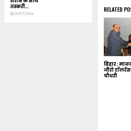
शराब के साथ
तस्करी...
RELATED PO
20/07/2026
बिहार : मान
जीरो टॉलरेंस
चौधरी