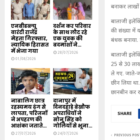
बनाकर लाखों 
बालाजी इलेक्ट
एनबीडब्ल्यू
दर्शन कर परिवार
की संख्या में 
वारंटी राजेंद्र
के साथ लौट रहे
मेहता गिरफ्तार,
एक युवक की
बंधक बनाया. 
न्यायिक हिरासत
बदमाशों ने...
में भेजा गया
28/07/2026
बालाजी इलेक्
01/08/2026
25 से 30 लाख
ले गए. जाते-ज
छीन लिया था. 
छानबीन कर रह
नाबालिग छात्र
दानापुर में
रहस्यमय ढंग से
दिनदहाड़े बेखौफ
लापता, परिजनों
अपराधियों ने
SHARE
ने अपहरण की
सोनू सिंह को
आशंका जताते...
गोलियों से भूना...
27/07/2026
24/07/2026
PREVIOUS POS