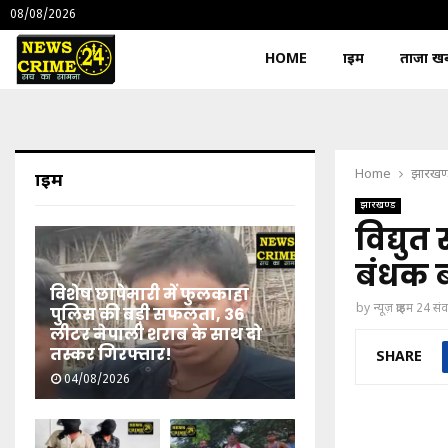
08/08/2026
HOME
क्राइम
ताजा खबर
Home
झारखण
क्राइम
झारखण्ड
विद्युत
बंधक ब
विशेष छापेमारी में फुलकाहा
by
न्यूज़ क्राइम 24 स
पुलिस की बड़ी सफलता, 36
लीटर नेपाली शराब के साथ दो
तस्कर गिरफ्तार!
SHARE
04/08/2026