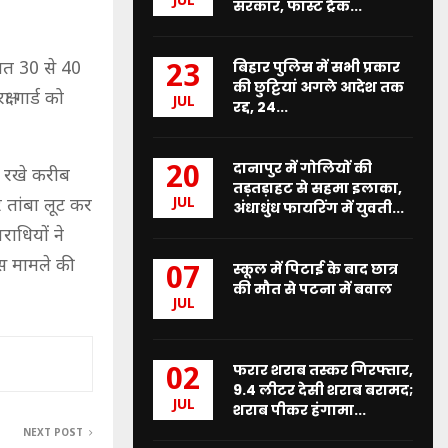
JUL
सरकार, फास्ट ट्रैक...
बिहार पुलिस में सभी प्रकार
रात 30 से 40
23
की छुट्टियां अगले आदेश तक
ा गार्ड को
JUL
रद्द, 24...
दानापुर में गोलियों की
20
ं रखे करीब
तड़तड़ाहट से सहमा इलाका,
JUL
 तांबा लूट कर
अंधाधुंध फायरिंग में युवती...
राधियों ने
िस मामले की
स्कूल में पिटाई के बाद छात्र
07
की मौत से पटना में बवाल
JUL
फरार शराब तस्कर गिरफ्तार,
02
9.4 लीटर देसी शराब बरामद;
JUL
शराब पीकर हंगामा...
NEXT POST