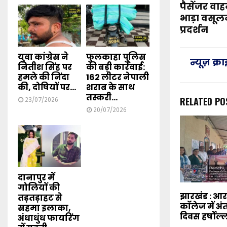
पैसेंजर वा
भाड़ा वसूलन
प्रदर्शन
युवा कांग्रेस ने
फुलकाहा पुलिस
न्यूज़ क्
नितीश सिंह पर
की बड़ी कार्रवाई:
हमले की निंदा
162 लीटर नेपाली
की, दोषियों पर...
शराब के साथ
तस्करी...
RELATED PO
23/07/2026
20/07/2026
दानापुर में
गोलियों की
झारखंड : 
तड़तड़ाहट से
कॉलेज में अंत
सहमा इलाका,
दिवस हर्षोल्
अंधाधुंध फायरिंग