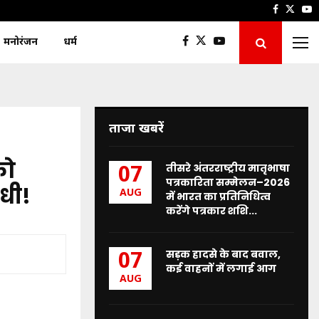
Faceboo
Twitt
Y
मनोरंजन
धर्म
ताजा खबरें
को
तीसरे अंतरराष्ट्रीय मातृभाषा
07
पत्रकारिता सम्मेलन–2026
ाधी!
AUG
में भारत का प्रतिनिधित्व
करेंगे पत्रकार शशि...
सड़क हादसे के बाद बवाल,
07
कई वाहनों में लगाई आग
AUG