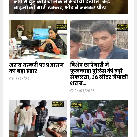
नशे में धुत कार चालक ने मचाया उत्पात : कई
वाहनों को मारी टक्कर, भीड़ ने जमकर पीटा
शराब तस्करी पर प्रशासन
विशेष छापेमारी में
का बड़ा प्रहार
फुलकाहा पुलिस की बड़ी
सफलता, 36 लीटर नेपाली
08/08/2026
शराब...
04/08/2026