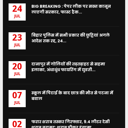
BIG BREAKING : पेपर लीक पर सख्त कानून
24
लाएगी सरकार, फास्ट ट्रैक...
JUL
बिहार पुलिस में सभी प्रकार की छुट्टियां अगले
23
आदेश तक रद्द, 24...
JUL
दानापुर में गोलियों की तड़तड़ाहट से सहमा
20
इलाका, अंधाधुंध फायरिंग में युवती...
JUL
स्कूल में पिटाई के बाद छात्र की मौत से पटना में
07
बवाल
JUL
फरार शराब तस्कर गिरफ्तार, 9.4 लीटर देसी
02
शराब बरामद; शराब पीकर हंगामा...