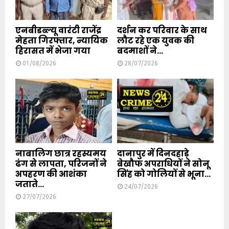
एनबीडब्ल्यू वारंटी राजेंद्र
दर्शन कर परिवार के साथ
मेहता गिरफ्तार, न्यायिक
लौट रहे एक युवक की
हिरासत में भेजा गया
बदमाशों ने...
01/08/2026
28/07/2026
नाबालिग छात्र रहस्यमय
दानापुर में दिनदहाड़े
ढंग से लापता, परिजनों ने
बेखौफ अपराधियों ने सोनू
अपहरण की आशंका
सिंह को गोलियों से भूना...
जताते...
24/07/2026
27/07/2026