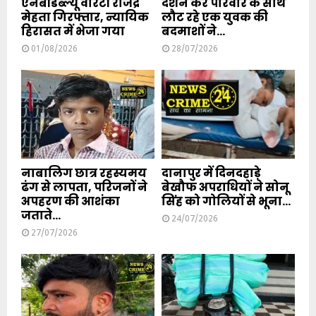
एनबीडब्ल्यू वारंटी राजेंद्र
दर्शन कर परिवार के साथ
मेहता गिरफ्तार, न्यायिक
लौट रहे एक युवक की
हिरासत में भेजा गया
बदमाशों ने...
01/08/2026
28/07/2026
नाबालिग छात्र रहस्यमय
दानापुर में दिनदहाड़े
ढंग से लापता, परिजनों ने
बेखौफ अपराधियों ने सोनू
अपहरण की आशंका
सिंह को गोलियों से भूना...
जताते...
24/07/2026
27/07/2026