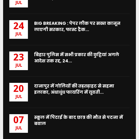
JUL
BIG BREAKING : पेपर लीक पर सख्त कानून
24
लाएगी सरकार, फास्ट ट्रैक...
JUL
बिहार पुलिस में सभी प्रकार की छुट्टियां अगले
23
आदेश तक रद्द, 24...
JUL
दानापुर में गोलियों की तड़तड़ाहट से सहमा
20
इलाका, अंधाधुंध फायरिंग में युवती...
JUL
स्कूल में पिटाई के बाद छात्र की मौत से पटना में
07
बवाल
JUL