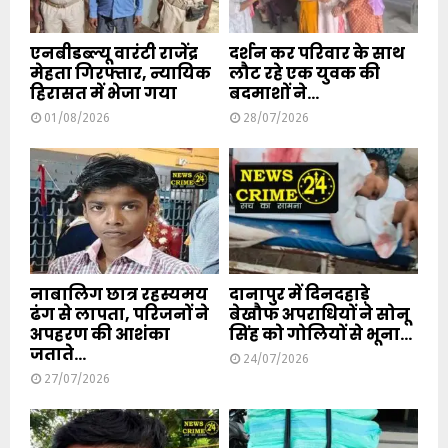
एनबीडब्ल्यू वारंटी राजेंद्र
दर्शन कर परिवार के साथ
मेहता गिरफ्तार, न्यायिक
लौट रहे एक युवक की
हिरासत में भेजा गया
बदमाशों ने...
01/08/2026
28/07/2026
नाबालिग छात्र रहस्यमय
दानापुर में दिनदहाड़े
ढंग से लापता, परिजनों ने
बेखौफ अपराधियों ने सोनू
अपहरण की आशंका
सिंह को गोलियों से भूना...
जताते...
24/07/2026
27/07/2026