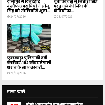
दानापुर में दिनदहाड़े
युवा कांग्रेस ने नितीश सिंह
बेखौफ अपराधियों ने सोनू
पर हमले की निंदा की,
सिंह को गोलियों से भूना...
दोषियों पर...
24/07/2026
23/07/2026
फुलकाहा पुलिस की बड़ी
कार्रवाई: 162 लीटर नेपाली
शराब के साथ तस्करी...
20/07/2026
ताजा खबरें
तीसरे अंतरराष्ट्रीय मातृभाषा पत्रकारिता