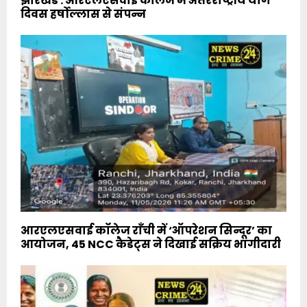
झारखंड : आरएलएसवाई कॉलेज में अंतरराष्ट्रीय योग
दिवस हर्षोल्लास से संपन्न
आरएलएसवाई कॉलेज राँची में ‘ऑपरेशन सिन्दूर’ का
आयोजन, 45 NCC कैडेट्स ने दिखाई सक्रिय भागीदारी