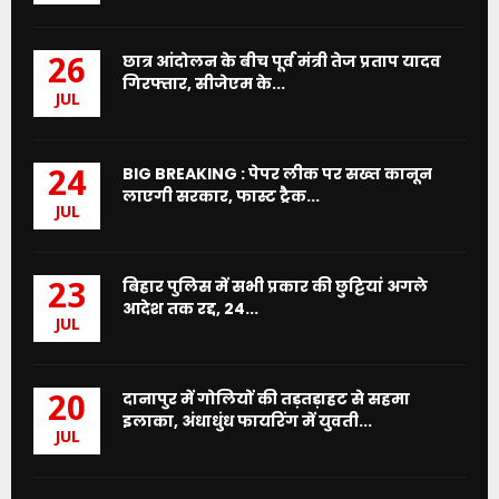
छात्र आंदोलन के बीच पूर्व मंत्री तेज प्रताप यादव
26
गिरफ्तार, सीजेएम के...
JUL
BIG BREAKING : पेपर लीक पर सख्त कानून
24
लाएगी सरकार, फास्ट ट्रैक...
JUL
बिहार पुलिस में सभी प्रकार की छुट्टियां अगले
23
आदेश तक रद्द, 24...
JUL
दानापुर में गोलियों की तड़तड़ाहट से सहमा
20
इलाका, अंधाधुंध फायरिंग में युवती...
JUL