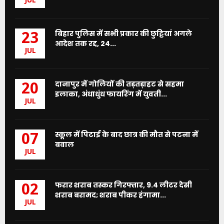
JUL
बिहार पुलिस में सभी प्रकार की छुट्टियां अगले
23
आदेश तक रद्द, 24...
JUL
दानापुर में गोलियों की तड़तड़ाहट से सहमा
20
इलाका, अंधाधुंध फायरिंग में युवती...
JUL
स्कूल में पिटाई के बाद छात्र की मौत से पटना में
07
बवाल
JUL
फरार शराब तस्कर गिरफ्तार, 9.4 लीटर देसी
02
शराब बरामद; शराब पीकर हंगामा...
JUL