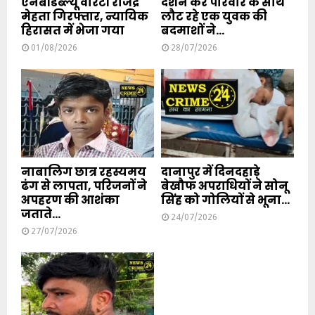
एनबीडब्ल्यू वारंटी राजेंद्र
दर्शन कर परिवार के साथ
मेहता गिरफ्तार, न्यायिक
लौट रहे एक युवक की
हिरासत में भेजा गया
बदमाशों ने...
01/08/2026
28/07/2026
नाबालिग छात्र रहस्यमय
दानापुर में दिनदहाड़े
ढंग से लापता, परिजनों ने
बेखौफ अपराधियों ने सोनू
अपहरण की आशंका
सिंह को गोलियों से भूना...
जताते...
24/07/2026
27/07/2026