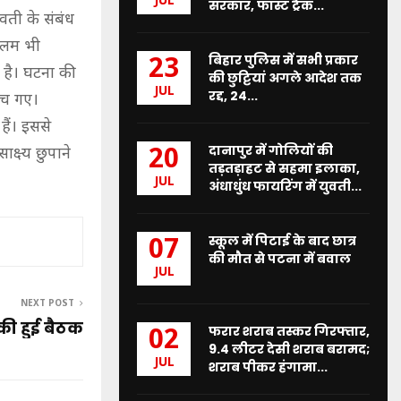
JUL
सरकार, फास्ट ट्रैक...
ती के संबंध
आलम भी
बिहार पुलिस में सभी प्रकार
23
ी है। घटना की
की छुट्टियां अगले आदेश तक
JUL
रद्द, 24...
ुंच गए।
ैं। इससे
दानापुर में गोलियों की
20
क्ष्य छुपाने
तड़तड़ाहट से सहमा इलाका,
JUL
अंधाधुंध फायरिंग में युवती...
स्कूल में पिटाई के बाद छात्र
07
की मौत से पटना में बवाल
JUL
NEXT POST
 हुई बैठक
फरार शराब तस्कर गिरफ्तार,
02
9.4 लीटर देसी शराब बरामद;
JUL
शराब पीकर हंगामा...