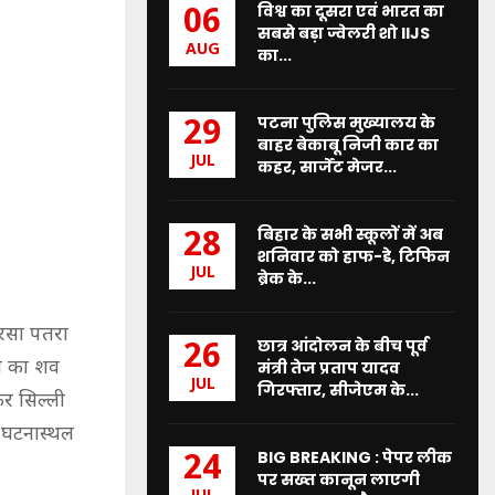
विश्व का दूसरा एवं भारत का
06
सबसे बड़ा ज्वेलरी शो IIJS
AUG
का...
पटना पुलिस मुख्यालय के
29
बाहर बेकाबू निजी कार का
JUL
कहर, सार्जेंट मेजर...
बिहार के सभी स्कूलों में अब
28
शनिवार को हाफ-डे, टिफिन
JUL
ब्रेक के...
 परसा पतरा
छात्र आंदोलन के बीच पूर्व
26
ती का शव
मंत्री तेज प्रताप यादव
JUL
गिरफ्तार, सीजेएम के...
कर सिल्ली
ी घटनास्थल
BIG BREAKING : पेपर लीक
24
पर सख्त कानून लाएगी