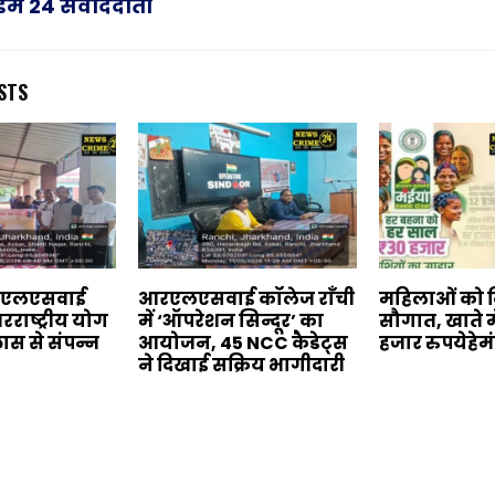
राइम 24 संवाददाता
STS
आरएलएसवाई
आरएलएसवाई कॉलेज राँची
महिलाओं को दि
रराष्ट्रीय योग
में ‘ऑपरेशन सिन्दूर’ का
सौगात, खाते म
लास से संपन्न
आयोजन, 45 NCC कैडेट्स
हजार रुपयेहे
ने दिखाई सक्रिय भागीदारी