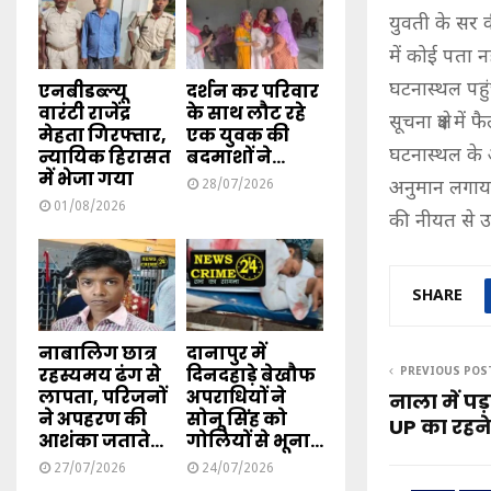
युवती के सर 
में कोई पता 
घटनास्थल पहुं
एनबीडब्ल्यू
दर्शन कर परिवार
वारंटी राजेंद्र
के साथ लौट रहे
सूचना क्षेत्र 
मेहता गिरफ्तार,
एक युवक की
घटनास्थल के 
न्यायिक हिरासत
बदमाशों ने...
में भेजा गया
अनुमान लगाया 
28/07/2026
01/08/2026
की नीयत से 
SHARE
नाबालिग छात्र
दानापुर में
रहस्यमय ढंग से
दिनदहाड़े बेखौफ
PREVIOUS POS
लापता, परिजनों
अपराधियों ने
नाला में प
ने अपहरण की
सोनू सिंह को
UP का रहन
आशंका जताते...
गोलियों से भूना...
27/07/2026
24/07/2026