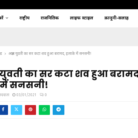
ें
राष्ट्रीय
राजनितिक
लाइफ स्टाइल
क़ानूनी-सलाह
्ड
अज्ञात युवती का सर कटा शव हुआ बरामद, इलाके में सनसनी!
 युवती का सर कटा शव हुआ बरामद
 में सनसनी!
ंवाददाता
03/01/2021
0