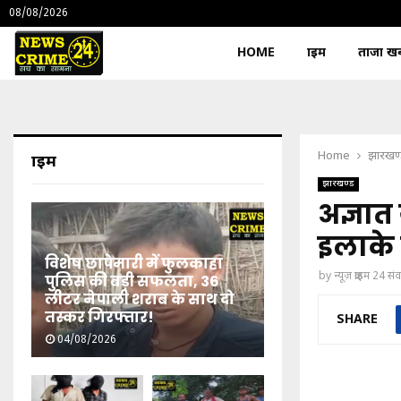
08/08/2026
HOME
क्राइम
ताजा खबर
Home
झारखण
क्राइम
झारखण्ड
अज्ञात
इलाके
विशेष छापेमारी में फुलकाहा
by
न्यूज़ क्राइम 24 स
पुलिस की बड़ी सफलता, 36
लीटर नेपाली शराब के साथ दो
तस्कर गिरफ्तार!
SHARE
04/08/2026