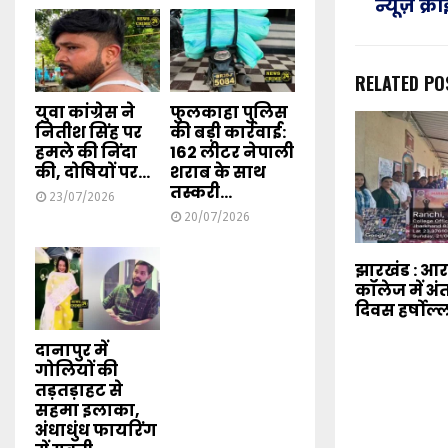
न्यूज़ क्
RELATED PO
युवा कांग्रेस ने
फुलकाहा पुलिस
नितीश सिंह पर
की बड़ी कार्रवाई:
हमले की निंदा
162 लीटर नेपाली
की, दोषियों पर...
शराब के साथ
तस्करी...
23/07/2026
20/07/2026
झारखंड : 
कॉलेज में अंत
दिवस हर्षोल्
दानापुर में
गोलियों की
तड़तड़ाहट से
सहमा इलाका,
अंधाधुंध फायरिंग