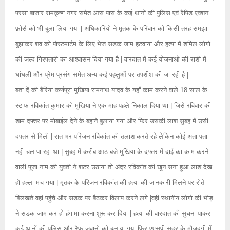
परसा बाजार रामकृष्ण नगर समेत आस पास के कई थानों की पुलिस एवं रैपिड एक्शन
फ़ोर्स को भी बुला लिया गया | अधिकारियो ने मृतक के परिवार को किसी तरह समझा
बुझाकर शव को पोस्टमार्टम के लिए भेज सडक जाम हटवाया और हत्या में शमिल लोगो
की जल्द गिरफ्तारी का आश्वासन दिया गया है | वारदात में कई योजनाओ की राशी में
धांधली और प्रेम प्रसंग समेत अन्य कई पहलुओं पर तफ्शीश की जा रही है |
बता दें की बैरिया कर्णपूरा मुखिया रामनाथ यादव के यहाँ काम करने वाले 18 साल के
स्टाफ रविकांत कुमार को मुखिया ने एक माह पहले निकाल दिया था | जिसे रविवार की
शाम दफ्तर पर मोबाईल देने के बहाने बुलाया गया और फिर उसकी लाश सुबह में उसी
दफ्तर से मिली | रात भर परिजन रविकांत की तलाश करते रहे लेकिन कोई अता पता
नही चल पा रहा था | सुबह में करीब आठ बजे मुखिया के दफ्तर में दाई का काम करने
वाली पूजा नाम की युवती ने शटर उठाया तो अंदर रविकांत की खून सना हुआ लाश देख
हो हल्ला मच गया | मृतक के परिजन रविकांत की हत्या की जानकारी मिलने पर रोते
बिलखते वहां पहुंचे और सडक पर बैठकर विलाप करने लगे |वही स्थानीय लोगो की भीड़
ने सडक जाम कर हो हंगामा करना शुरू कर दिया | हत्या की वारदात की सुचना पाकर
कई थानों की पुलिस और रैफ जवानो को बुलाया गया फिर एएसपी सदर के मौजूदगी में