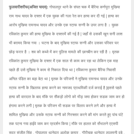
फुलवारीशरीफ(अजित यादव):
गोपालपुर थाने के संपत चक में बैरिया कर्णपूरा मुखिया
राम नाथ यादव के दफ्तर में एक युवक की गला रेत कर हत्या कर दी गई | हत्या का
आरोप मुखिया रामनाथ यादव और उनके एक स्टाफ सन्नी के उपर लगा है । युवक
रविकांत कुमार की हत्या मुखिया के दफ्तरमें की गई है | जहाँ से उसकी खून सनी लाश
भी बरामद किया गया । घटना के बाद मुखिया स्टाफ सन्नी और उसका परिवार घर
छोड़ फरार है । शव को कब्जे में कर पुलिस मामले की छानबीन कर रही है । मृतक
रविकांत कुमार मुखिया के दफ्तर में एक साल से काम कर रहा था लेकिन एक माह
पहले ही उसे मुखिया ने काम से निकाल दिया था | रविकान्त कुमार बैरिया निवासी
अनिल पंडित का बड़ा बेटा था | मृतक के परिजनों ने मुखिया रामनाथ यादव और उनके
स्टाफ सन्नी के खिलाफ हत्या करने का नामजद प्राथमिकी दर्ज कराई है |इससे पहले
हत्या की वारदात के बाद मौके पर सैंकड़ो लोगो को भीड़ जमा होकर सडक जाम कर हो
हंगामा करने लगी | मृतक के परिजन भी सडक पर विलाप करने लगे और हत्या में
शामिल मुखिया और उसके स्टाफ सन्नी को गिरफ्तार करने की मांग करते हुए पांच घंटे
तक पटना गया हाईवे जाम कर प्रदर्शन किया | मौके पर हालत को सँभालने एएसपी
सदर संजीत सिंह , गोपालपुर थानेदार अलोक कुमार , गौरीचक थानेदार लालमनी दुबे ,