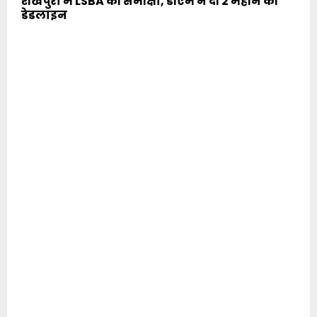
शेखपुरा में LSBA की समीक्षा, डीएम ने दी 2 महीने की
डेडलाइन