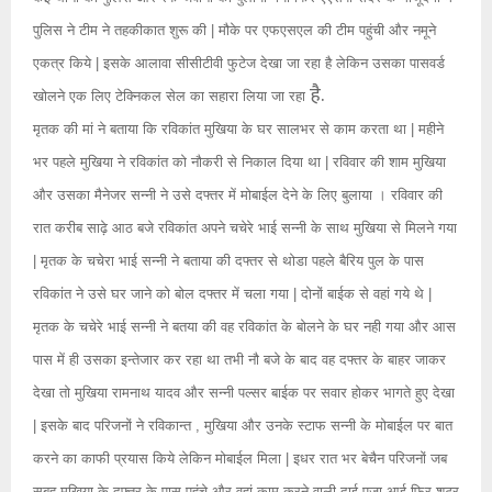
पुलिस ने टीम ने तहकीकात शुरू की | मौके पर एफएसएल की टीम पहुंची और नमूने
एकत्र किये | इसके आलावा सीसीटीवी फुटेज देखा जा रहा है लेकिन उसका पासवर्ड
है.
खोलने एक लिए टेक्निकल सेल का सहारा लिया जा रहा
मृतक की मां ने बताया कि रविकांत मुखिया के घर सालभर से काम करता था | महीने
भर पहले मुखिया ने रविकांत को नौकरी से निकाल दिया था | रविवार की शाम मुखिया
और उसका मैनेजर सन्नी ने उसे दफ्तर में मोबाईल देने के लिए बुलाया । रविवार की
रात करीब साढ़े आठ बजे रविकांत अपने चचेरे भाई सन्नी के साथ मुखिया से मिलने गया
| मृतक के चचेरा भाई सन्नी ने बताया की दफ्तर से थोडा पहले बैरिय पुल के पास
रविकांत ने उसे घर जाने को बोल दफ्तर में चला गया | दोनों बाईक से वहां गये थे |
मृतक के चचेरे भाई सन्नी ने बतया की वह रविकांत के बोलने के घर नही गया और आस
पास में ही उसका इन्तेजार कर रहा था तभी नौ बजे के बाद वह दफ्तर के बाहर जाकर
देखा तो मुखिया रामनाथ यादव और सन्नी पल्सर बाईक पर सवार होकर भागते हुए देखा
| इसके बाद परिजनों ने रविकान्त , मुखिया और उनके स्टाफ सन्नी के मोबाईल पर बात
करने का काफी प्रयास किये लेकिन मोबाईल मिला | इधर रात भर बेचैन परिजनों जब
सुबह मुखिया के दफ्तर के पास पहुंचे और वहां काम करने वाली दाई पूजा आई फिर शटर