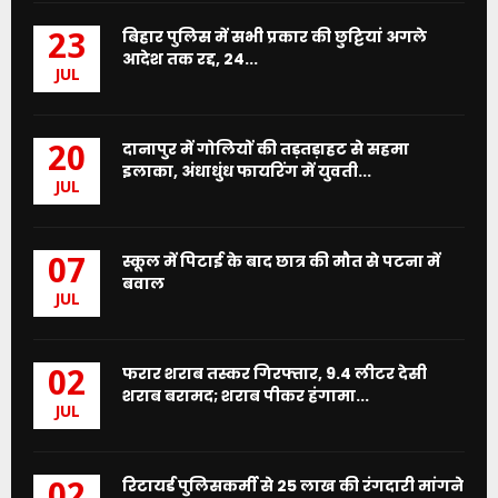
बिहार पुलिस में सभी प्रकार की छुट्टियां अगले
23
आदेश तक रद्द, 24...
JUL
दानापुर में गोलियों की तड़तड़ाहट से सहमा
20
इलाका, अंधाधुंध फायरिंग में युवती...
JUL
स्कूल में पिटाई के बाद छात्र की मौत से पटना में
07
बवाल
JUL
फरार शराब तस्कर गिरफ्तार, 9.4 लीटर देसी
02
शराब बरामद; शराब पीकर हंगामा...
JUL
रिटायर्ड पुलिसकर्मी से 25 लाख की रंगदारी मांगने