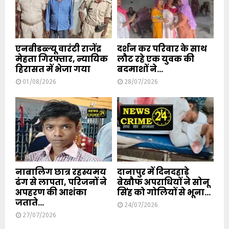
एनबीडब्ल्यू वारंटी राजेंद्र
दर्शन कर परिवार के साथ
मेहता गिरफ्तार, न्यायिक
लौट रहे एक युवक की
हिरासत में भेजा गया
बदमाशों ने...
01/08/2026
28/07/2026
नाबालिग छात्र रहस्यमय
दानापुर में दिनदहाड़े
ढंग से लापता, परिजनों ने
बेखौफ अपराधियों ने सोनू
अपहरण की आशंका
सिंह को गोलियों से भूना...
जताते...
24/07/2026
27/07/2026