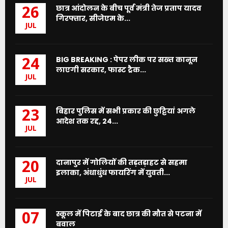
छात्र आंदोलन के बीच पूर्व मंत्री तेज प्रताप यादव
26
गिरफ्तार, सीजेएम के...
JUL
BIG BREAKING : पेपर लीक पर सख्त कानून
24
लाएगी सरकार, फास्ट ट्रैक...
JUL
बिहार पुलिस में सभी प्रकार की छुट्टियां अगले
23
आदेश तक रद्द, 24...
JUL
दानापुर में गोलियों की तड़तड़ाहट से सहमा
20
इलाका, अंधाधुंध फायरिंग में युवती...
JUL
स्कूल में पिटाई के बाद छात्र की मौत से पटना में
07
बवाल