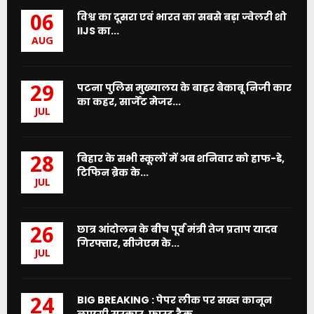
विश्व का दूसरा एवं भारत का सबसे बड़ा ज्वेलरी शो
06
IIJS का...
AUG
पटना पुलिस मुख्यालय के बाहर बेकाबू निजी कार
29
का कहर, सार्जेंट मेजर...
JUL
बिहार के सभी स्कूलों में अब शनिवार को हाफ-डे,
28
टिफिन ब्रेक के...
JUL
छात्र आंदोलन के बीच पूर्व मंत्री तेज प्रताप यादव
26
गिरफ्तार, सीजेएम के...
JUL
BIG BREAKING : पेपर लीक पर सख्त कानून
24
लाएगी सरकार, फास्ट ट्रैक...