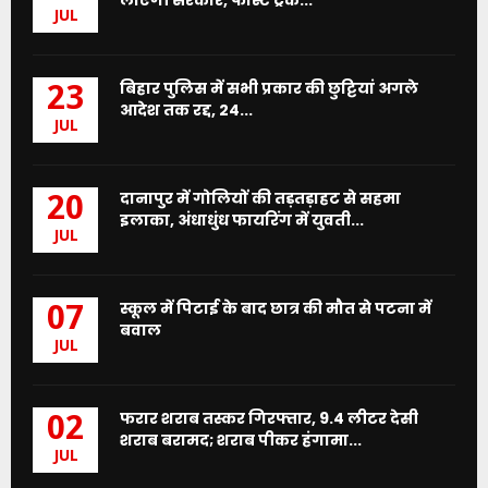
JUL
बिहार पुलिस में सभी प्रकार की छुट्टियां अगले
23
आदेश तक रद्द, 24...
JUL
दानापुर में गोलियों की तड़तड़ाहट से सहमा
20
इलाका, अंधाधुंध फायरिंग में युवती...
JUL
स्कूल में पिटाई के बाद छात्र की मौत से पटना में
07
बवाल
JUL
फरार शराब तस्कर गिरफ्तार, 9.4 लीटर देसी
02
शराब बरामद; शराब पीकर हंगामा...
JUL