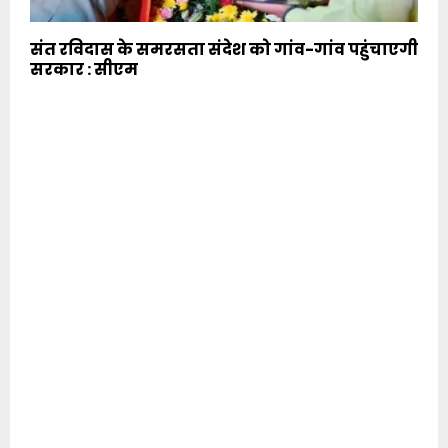
संत रविदास के समरसता संदेश को गांव-गांव पहुंचाएगी
सरकार : सीएम