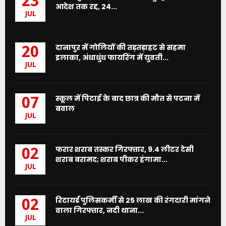
23
आदेश तक रद्द, 24...
JUL
दानापुर में गोलियों की तड़तड़ाहट से सहमा
20
इलाका, अंधाधुंध फायरिंग में युवती...
JUL
स्कूल में पिटाई के बाद छात्र की मौत से पटना में
07
बवाल
JUL
फरार शराब तस्कर गिरफ्तार, 9.4 लीटर देसी
02
शराब बरामद; शराब पीकर हंगामा...
JUL
रिटायर्ड पुलिसकर्मी से 25 लाख की रंगदारी मांगने
02
वाला गिरफ्तार, नदी थाना...
JUL