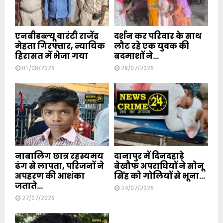
एनबीडब्ल्यू वारंटी राजेंद्र
दर्शन कर परिवार के साथ
मेहता गिरफ्तार, न्यायिक
लौट रहे एक युवक की
हिरासत में भेजा गया
बदमाशों ने...
01/08/2026
28/07/2026
नाबालिग छात्र रहस्यमय
दानापुर में दिनदहाड़े
ढंग से लापता, परिजनों ने
बेखौफ अपराधियों ने सोनू
अपहरण की आशंका
सिंह को गोलियों से भूना...
जताते...
24/07/2026
27/07/2026