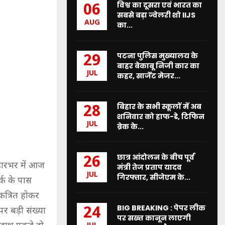
विश्व का दूसरा एवं भारत का
06
सबसे बड़ा ज्वेलरी शो IIJS
AUG
का...
पटना पुलिस मुख्यालय के
29
बाहर बेकाबू निजी कार का
JUL
कहर, सार्जेंट मेजर...
बिहार के सभी स्कूलों में अब
28
शनिवार को हाफ-डे, टिफिन
JUL
ब्रेक के...
छात्र आंदोलन के बीच पूर्व
26
हारभर में आज
मंत्री तेज प्रताप यादव
JUL
गिरफ्तार, सीजेएम के...
र्क के पास
एकत्रित होकर
BIG BREAKING : पेपर लीक
24
पर बड़ी संख्या
पर सख्त कानून लाएगी