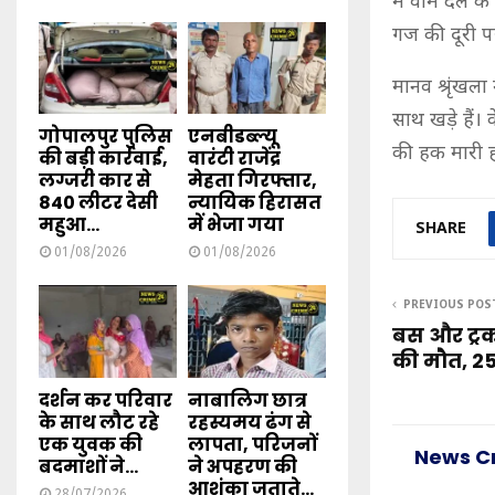
में वाम दल के
गज की दूरी प
मानव श्रृंखला
साथ खड़े हैं। 
गोपालपुर पुलिस
एनबीडब्ल्यू
की हक मारी हो
की बड़ी कार्रवाई,
वारंटी राजेंद्र
लग्जरी कार से
मेहता गिरफ्तार,
840 लीटर देसी
न्यायिक हिरासत
महुआ...
में भेजा गया
SHARE
01/08/2026
01/08/2026
PREVIOUS POS
बस और ट्र
की मौत, 25
दर्शन कर परिवार
नाबालिग छात्र
के साथ लौट रहे
रहस्यमय ढंग से
एक युवक की
लापता, परिजनों
News C
बदमाशों ने...
ने अपहरण की
आशंका जताते...
28/07/2026