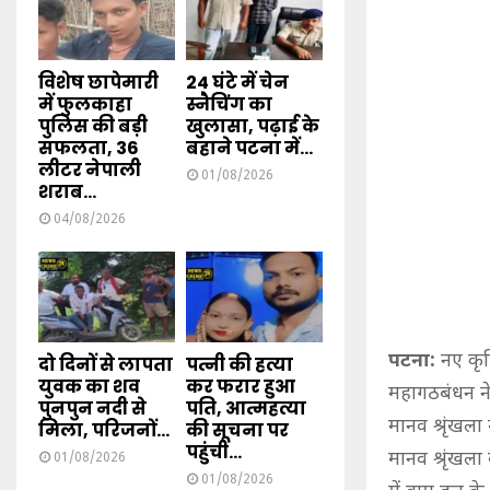
विशेष छापेमारी
24 घंटे में चेन
में फुलकाहा
स्नैचिंग का
पुलिस की बड़ी
खुलासा, पढ़ाई के
सफलता, 36
बहाने पटना में...
लीटर नेपाली
01/08/2026
शराब...
04/08/2026
पटना:
नए कृष
दो दिनों से लापता
पत्नी की हत्या
युवक का शव
कर फरार हुआ
महागठबंधन ने म
पुनपुन नदी से
पति, आत्महत्या
मानव श्रृंखला
मिला, परिजनों...
की सूचना पर
पहुंची...
मानव श्रृंखला
01/08/2026
01/08/2026