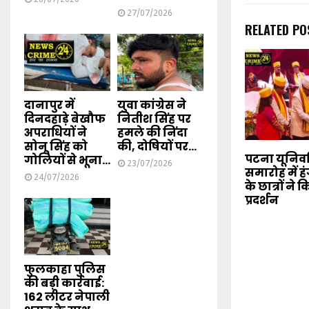
27/07/2026
RELATED PO
दानापुर में
युवा कांग्रेस ने
दिनदहाड़े बेखौफ
नितीश सिंह पर
अपराधियों ने
हमले की निंदा
सोनू सिंह को
की, दोषियों पर...
पटना यूनिवर्स
गोलियों से भूना...
23/07/2026
समारोह में 
24/07/2026
के छात्रों ने
प्रदर्शन
फुलकाहा पुलिस
की बड़ी कार्रवाई:
162 लीटर नेपाली