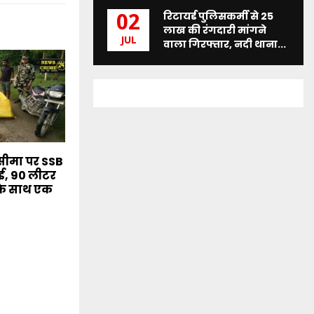
रिटायर्ड पुलिसकर्मी से 25
02
लाख की रंगदारी मांगने
JUL
वाला गिरफ्तार, नदी थाना...
सीमा पर SSB
ाई, 90 लीटर
के साथ एक