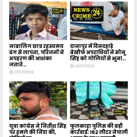
नाबालिग छात्र रहस्यमय
दानापुर में दिनदहाड़े
ढंग से लापता, परिजनों ने
बेखौफ अपराधियों ने सोनू
अपहरण की आशंका
सिंह को गोलियों से भूना...
जताते...
24/07/2026
27/07/2026
युवा कांग्रेस ने नितीश सिंह
फुलकाहा पुलिस की बड़ी
पर हमले की निंदा की,
कार्रवाई: 162 लीटर नेपाली