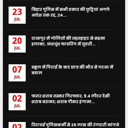
बिहार पुलिस में सभी प्रकार की छुट्टियां अगले
23
आदेश तक रद्द, 24...
JUL
दानापुर में गोलियों की तड़तड़ाहट से सहमा
20
इलाका, अंधाधुंध फायरिंग में युवती...
JUL
स्कूल में पिटाई के बाद छात्र की मौत से पटना में
07
बवाल
JUL
फरार शराब तस्कर गिरफ्तार, 9.4 लीटर देसी
02
शराब बरामद; शराब पीकर हंगामा...
JUL
रिटायर्ड पुलिसकर्मी से 25 लाख की रंगदारी मांगने