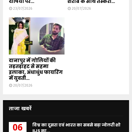
दोषियों पर...
शराब के साथ तस्करी...
23/07/2026
20/07/2026
दानापुर में गोलियों की
तड़तड़ाहट से सहमा
इलाका, अंधाधुंध फायरिंग
में युवती...
20/07/2026
ताजा खबरें
विश्व का दूसरा एवं भारत का सबसे बड़ा ज्वेलरी शो
06
IIJS का...