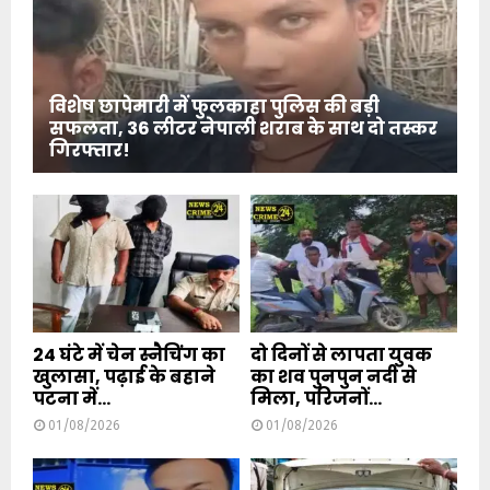
विशेष छापेमारी में फुलकाहा पुलिस की बड़ी
सफलता, 36 लीटर नेपाली शराब के साथ दो तस्कर
गिरफ्तार!
24 घंटे में चेन स्नैचिंग का
दो दिनों से लापता युवक
खुलासा, पढ़ाई के बहाने
का शव पुनपुन नदी से
पटना में...
मिला, परिजनों...
01/08/2026
01/08/2026