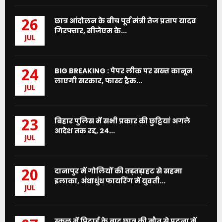
छात्र आंदोलन के बीच पूर्व मंत्री तेज प्रताप यादव
26
गिरफ्तार, सीजेएम के...
JUL
BIG BREAKING : पेपर लीक पर सख्त कानून
24
लाएगी सरकार, फास्ट ट्रैक...
JUL
बिहार पुलिस में सभी प्रकार की छुट्टियां अगले
23
आदेश तक रद्द, 24...
JUL
दानापुर में गोलियों की तड़तड़ाहट से सहमा
20
इलाका, अंधाधुंध फायरिंग में युवती...
JUL
स्कूल में पिटाई के बाद छात्र की मौत से पटना में