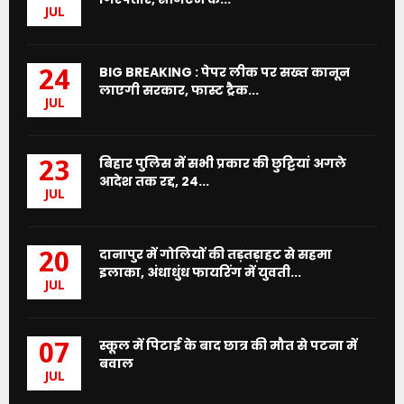
JUL
BIG BREAKING : पेपर लीक पर सख्त कानून
24
लाएगी सरकार, फास्ट ट्रैक...
JUL
बिहार पुलिस में सभी प्रकार की छुट्टियां अगले
23
आदेश तक रद्द, 24...
JUL
दानापुर में गोलियों की तड़तड़ाहट से सहमा
20
इलाका, अंधाधुंध फायरिंग में युवती...
JUL
स्कूल में पिटाई के बाद छात्र की मौत से पटना में
07
बवाल
JUL