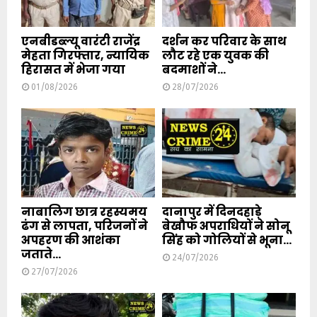
एनबीडब्ल्यू वारंटी राजेंद्र
दर्शन कर परिवार के साथ
मेहता गिरफ्तार, न्यायिक
लौट रहे एक युवक की
हिरासत में भेजा गया
बदमाशों ने...
01/08/2026
28/07/2026
नाबालिग छात्र रहस्यमय
दानापुर में दिनदहाड़े
ढंग से लापता, परिजनों ने
बेखौफ अपराधियों ने सोनू
अपहरण की आशंका
सिंह को गोलियों से भूना...
जताते...
24/07/2026
27/07/2026